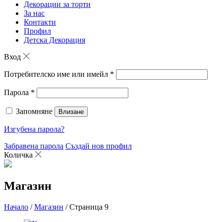
Декорации за торти
За нас
Контакти
Профил
Детска Декорация
Вход
Потребителско име или имейл
*
Парола
*
Запомняне
Влизане
Изгубена парола?
Забравена парола
Създай нов профил
Количка
Магазин
Начало
/
Магазин
/ Страница 9