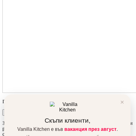
×
Продуктът беше добавен в количката ви!
Количка
Поръчка
Скъпи клиенти,
За да подобрим вашето преживяване, използваме бисквитки и
ресурси от трети сайтове. Използвайки сайта автоматично се
Vanilla Kitchen е във
ваканция през август
.
съгласявате с това.