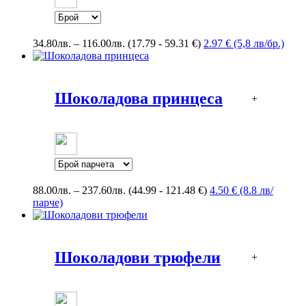
Price
34.80
лв.
–
116.00
лв.
(17.79 - 59.31 €)
2.97 € (5,8 лв/бр.)
range:
34.80лв.
through
116.00лв.
Шоколадова принцеса
+
Price
88.00
лв.
–
237.60
лв.
(44.99 - 121.48 €)
4.50 € (8.8 лв/
range:
парче)
88.00лв.
through
237.60лв.
Шоколадови трюфели
+