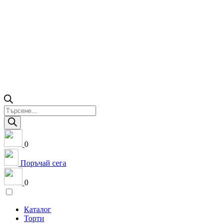
Products
search
0
Поръчай сега
0
Каталог
Торти