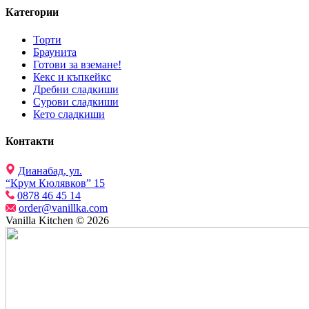
Категории
Торти
Браунита
Готови за вземане!
Кекс и къпкейкс
Дребни сладкиши
Сурови сладкиши
Кето сладкиши
Контакти
Дианабад, ул.
“Крум Кюлявков” 15
0878 46 45 14
order@vanillka.com
Vanilla Kitchen © 2026