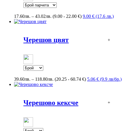
Price
17.60
лв.
–
43.02
лв.
(9.00 - 22.00 €)
9.00 € (17.6 лв.)
range:
17.60лв.
through
43.02лв.
Черешов цвят
+
Price
39.60
лв.
–
118.80
лв.
(20.25 - 60.74 €)
5.06 € (9.9 лв/бр.)
range:
39.60лв.
through
118.80лв.
Черешово кексче
+