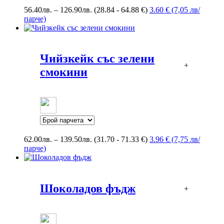
Price
56.40
лв.
–
126.90
лв.
(28.84 - 64.88 €)
3.60 € (7,05 лв/
range:
парче)
56.40лв.
through
126.90лв.
Чийзкейк със зелени
+
смокини
Price
62.00
лв.
–
139.50
лв.
(31.70 - 71.33 €)
3.96 € (7,75 лв/
range:
парче)
62.00лв.
through
139.50лв.
Шоколадов фъдж
+