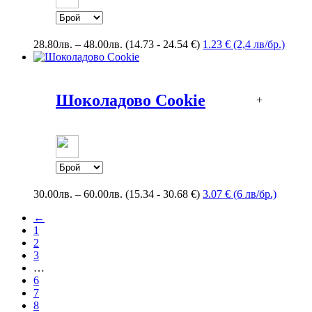
Price
28.80
лв.
–
48.00
лв.
(14.73 - 24.54 €)
1.23 € (2,4 лв/бр.)
range:
28.80лв.
through
48.00лв.
Шоколадово Cookie
+
Price
30.00
лв.
–
60.00
лв.
(15.34 - 30.68 €)
3.07 € (6 лв/бр.)
range:
←
30.00лв.
1
through
2
60.00лв.
3
…
6
7
8