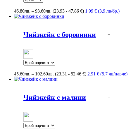
Price
46.80
лв.
–
93.60
лв.
(23.93 - 47.86 €)
1.99 € (3,9 лв/бр.)
range:
46.80лв.
through
93.60лв.
Чийзкейк с боровинки
+
Price
45.60
лв.
–
102.60
лв.
(23.31 - 52.46 €)
2.91 € (5.7 лв/парче)
range:
45.60лв.
through
102.60лв.
Чийзкейк с малини
+