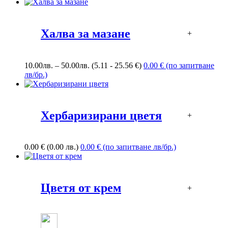
Халва за мазане
+
Price
10.00
лв.
–
50.00
лв.
(5.11 - 25.56 €)
0.00 € (по запитване
range:
лв/бр.)
10.00лв.
through
50.00лв.
Хербаризирани цветя
+
0.00
€
(0.00 лв.)
0.00 € (по запитване лв/бр.)
Цветя от крем
+