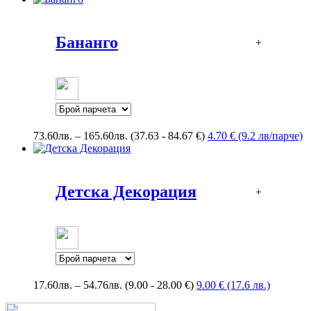
Бананго
+
Price
73.60
лв.
–
165.60
лв.
(37.63 - 84.67 €)
4.70 € (9.2 лв/парче)
range:
73.60лв.
through
165.60лв.
Детска Декорация
+
Price
17.60
лв.
–
54.76
лв.
(9.00 - 28.00 €)
9.00 € (17.6 лв.)
range:
17.60лв.