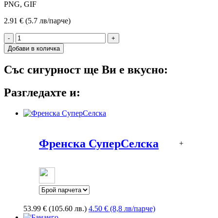
PNG, GIF
2.91 € (5.7 лв/парче)
-
+
Добави в количка
Със сигурност ще Ви е вкусно:
Разгледахте и:
Френска СуперСелска
+
53.99
€
(105.60 лв.)
4.50 € (8,8 лв/парче)