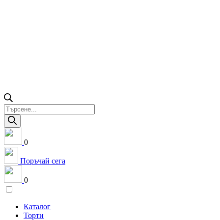
Products
search
0
Поръчай сега
0
Каталог
Торти