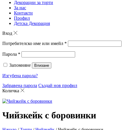
Декорации за торти
За нас
Контакти
Профил
Детска Декорация
Вход
Потребителско име или имейл
*
Парола
*
Запомняне
Влизане
Изгубена парола?
Забравена парола
Създай нов профил
Количка
Чийзкейк с боровинки
Начало
/
Торти
/
Чийзкейк
/ Чийзкейк с боровинки