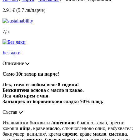
2.91 € (5.7 лв/парче)
7,5
Без ядки
Описание
Само 10г захар на парче!
Лек, свеж и любим вече 8 години!
Бисквитена основа с масло и какао.
Лек чийз крем с чия.
Завъшрек от боровинково сладко 70% плод.
Състав
Италиански бисквити /
пшенично
брашно, захар, пресни
кокоши
яйца
, краве
масло
, слънчогледово олио, набухвател:
бакпулвер, ванилия/, крема
сирене
, краве
масло
,
сметана
,
заквасена
сметана,
боровинково сладко, пудра захар, какао