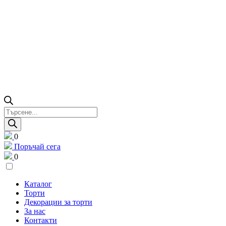
Products
search
0
Поръчай сега
0
Каталог
Торти
Декорации за торти
За нас
Контакти