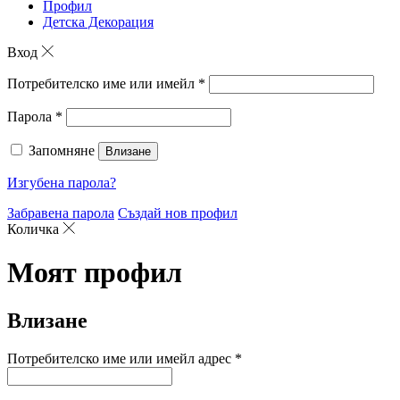
Профил
Детска Декорация
Вход
Потребителско име или имейл
*
Парола
*
Запомняне
Влизане
Изгубена парола?
Забравена парола
Създай нов профил
Количка
Моят профил
Влизане
Потребителско име или имейл адрес
*