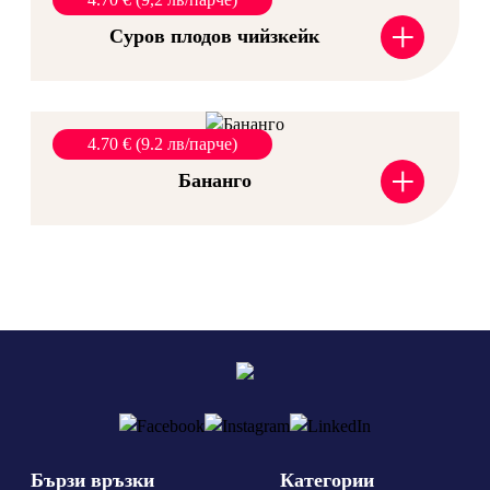
+
Суров плодов чийзкейк
4.70 € (9.2 лв/парче)
+
Бананго
Бързи връзки
Категории