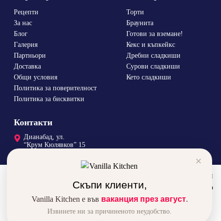
Рецепти
Торти
За нас
Браунита
Блог
Готови за вземане!
Галерия
Кекс и къпкейкс
Партньори
Дребни сладкиши
Доставка
Сурови сладкиши
Общи условия
Кето сладкиши
Политика за поверителност
Политика за бисквитки
Контакти
Дианабад, ул.
“Крум Кюлявков” 15
0878 46 45 14
×
order@vanillka.com
За да подобрим вашето преживяване, използваме бисквитки
Скъпи клиенти,
и ресурси от трети сайтове. Използвайки сайта автоматично
Vanilla Kitchen е във
се съгласявате с това.
ваканция през август
.
Извинете ни за причиненото неудобство.
Vanilla Kitchen © 2026
Разбрах