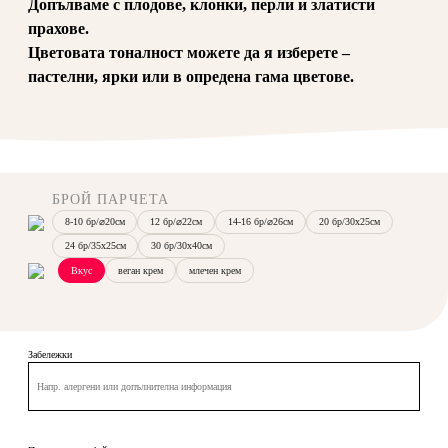
Допълваме с плодове, клонки, перли и златисти
прахове.
Цветовата тоналност можете да я изберете –
пастелни, ярки или в опредена гама цветове.
БРОЙ ПАРЧЕТА
8-10 бр/⌀20см
12 бр/⌀22см
14-16 бр/⌀26см
20 бр/30х25см
24 бр/35х25см
30 бр/30x40см
Вкус
веган крем
млечен крем
Забележки