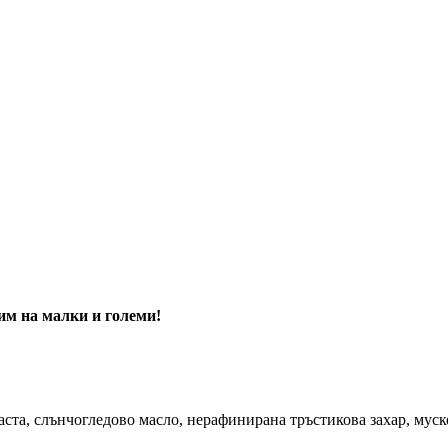
им на малки и големи!
аста, слънчогледово масло, нерафинирана тръстикова захар, мус