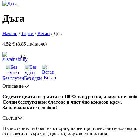
Дъга
Начало
/
Торти
/
Веган
/ Дъга
4.52 € (8.85 лв/парче)
9.4
Веган
Без глутен
Без ядки
Описание
Седемте цвята от дъгата са 100% натурални, а вкусът е люб
Сочни безглутенови блатове и чист био кокосов крем.
За най-малките с любов!
Състав
Пълнозърнести брашна от ориз, царевица и лен, био кокосова п
екстракти от куркума, цвекло, морков, спирулина.