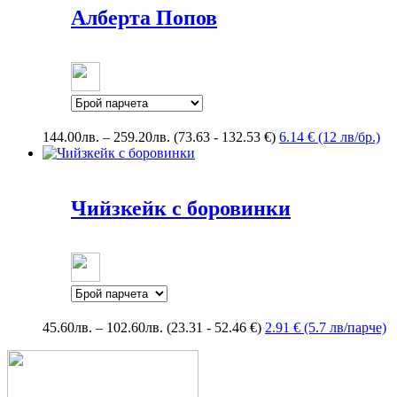
274.54лв.
Алберта Попов
Price
144.00
лв.
–
259.20
лв.
(73.63 - 132.53 €)
6.14 € (12 лв/бр.)
range:
144.00лв.
through
259.20лв.
Чийзкейк с боровинки
Price
45.60
лв.
–
102.60
лв.
(23.31 - 52.46 €)
2.91 € (5.7 лв/парче)
range:
45.60лв.
through
102.60лв.