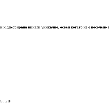
н и декорирана винаги уникално, освен когато не е посочено 
G, GIF