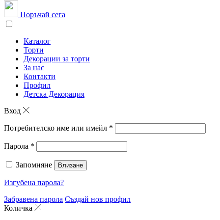
Поръчай сега
Каталог
Торти
Декорации за торти
За нас
Контакти
Профил
Детска Декорация
Вход
Потребителско име или имейл
*
Парола
*
Запомняне
Влизане
Изгубена парола?
Забравена парола
Създай нов профил
Количка