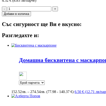
4.52 € (8.85 лв/парче)
-
+
Добави в количка
Със сигурност ще Ви е вкусно:
Разгледахте и:
Домашна бисквитена с маскарпо
Price
152.52
лв.
–
274.54
лв.
(77.98 - 140.37 €)
6.50 € (12.71 лв/па
range:
152.52лв.
through