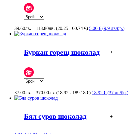
Price
39.60
лв.
–
118.80
лв.
(20.25 - 60.74 €)
5.06 € (9,9 лв/бр.)
range:
39.60лв.
through
118.80лв.
Буркан горещ шоколад
+
Price
37.00
лв.
–
370.00
лв.
(18.92 - 189.18 €)
18.92 € (37 лв/бр.)
range:
37.00лв.
through
370.00лв.
Бял суров шоколад
+