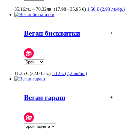
Price
35.16
лв.
–
70.32
лв.
(17.98 - 35.95 €)
1.50 € (2.93 лв/бр.)
range:
35.16лв.
through
70.32лв.
Веган бисквитки
+
11.25
€
(22.00 лв.)
1.12 € (2,2 лв/бр.)
Веган гараш
+