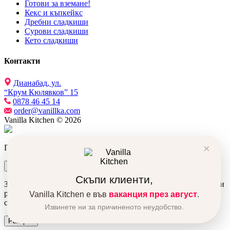
Готови за вземане!
Кекс и къпкейкс
Дребни сладкиши
Сурови сладкиши
Кето сладкиши
Контакти
Дианабад, ул.
“Крум Кюлявков” 15
0878 46 45 14
order@vanillka.com
Vanilla Kitchen © 2026
×
Продуктът беше добавен в количката ви!
Количка
Поръчка
Скъпи клиенти,
За да подобрим вашето преживяване, използваме бисквитки и
ресурси от трети сайтове. Използвайки сайта автоматично се
Vanilla Kitchen е във
ваканция през август
.
съгласявате с това.
Извинете ни за причиненото неудобство.
Разбрах