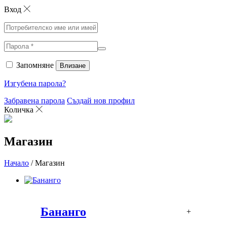
Вход
Запомняне
Влизане
Изгубена парола?
Забравена парола
Създай нов профил
Количка
Магазин
Начало
/ Магазин
Бананго
+