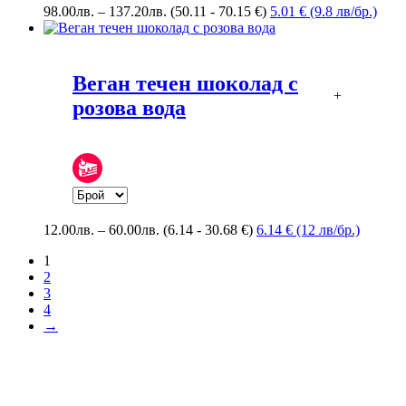
Price
98.00
лв.
–
137.20
лв.
(50.11 - 70.15 €)
5.01 € (9.8 лв/бр.)
range:
98.00лв.
through
137.20лв.
Веган течен шоколад с
+
розова вода
Price
12.00
лв.
–
60.00
лв.
(6.14 - 30.68 €)
6.14 € (12 лв/бр.)
range:
1
12.00лв.
2
through
3
60.00лв.
4
→