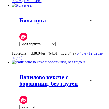
0.82 € (1.60 лв/бр.)
Бяла нуга
+
Price
125.20
лв.
–
338.04
лв.
(64.01 - 172.84 €)
6.40 € (12.52 лв/
range:
парче)
125.20лв.
through
338.04лв.
Ванилово кексче с
+
боровинки, без глутен