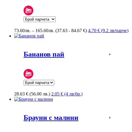
Price
73.60
лв.
–
165.60
лв.
(37.63 - 84.67 €)
4.70 € (9.2 лв/парче)
range:
73.60лв.
through
165.60лв.
Бананов пай
+
28.63
€
(56.00 лв.)
2.05 € (4 лв/бр.)
Брауни с малини
+