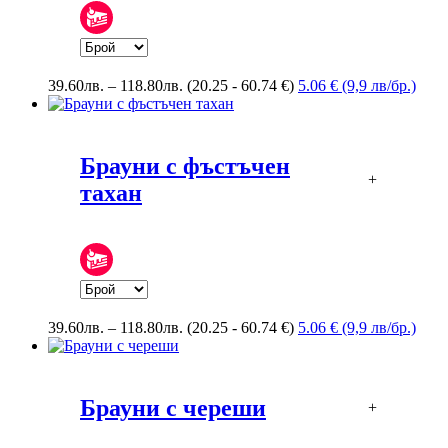
Price
39.60
лв.
–
118.80
лв.
(20.25 - 60.74 €)
5.06 € (9,9 лв/бр.)
range:
39.60лв.
through
118.80лв.
Брауни с фъстъчен
+
тахан
Price
39.60
лв.
–
118.80
лв.
(20.25 - 60.74 €)
5.06 € (9,9 лв/бр.)
range:
39.60лв.
through
118.80лв.
Брауни с череши
+