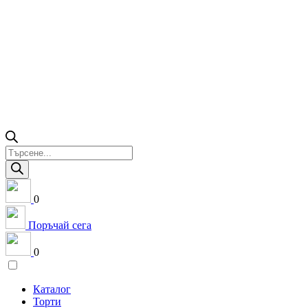
Products
search
0
Поръчай сега
0
Каталог
Торти