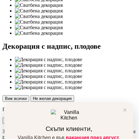
Декорация с надпис, плодове
Виж всички
Не желая декорация
×
Продуктът беше добавен в количката ви!
Количка
Поръчка
Скъпи клиенти,
За да подобрим вашето преживяване, използваме бисквитки и
ресурси от трети сайтове. Използвайки сайта автоматично се
Vanilla Kitchen е във
ваканция през август
.