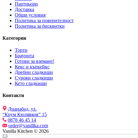
Партньори
Доставка
Общи условия
Политика за поверителност
Политика за бисквитки
Категории
Торти
Браунита
Готови за вземане!
Кекс и къпкейкс
Дребни сладкиши
Сурови сладкиши
Кето сладкиши
Контакти
Дианабад, ул.
“Крум Кюлявков” 15
0878 46 45 14
order@vanillka.com
Vanilla Kitchen © 2026