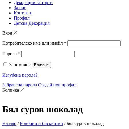
Декорации за торти
За нас
Контакти
Профил
Детска Декорация
Вход
Потребителско име или имейл
*
Парола
*
Запомняне
Влизане
Изгубена парола?
Забравена парола
Създай нов профил
Количка
Бял суров шоколад
Начало
/
Бонбони и бисквитки
/ Бял суров шоколад