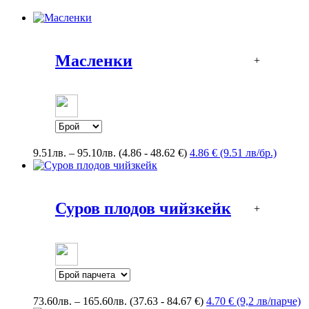
Масленки
+
Price
9.51
лв.
–
95.10
лв.
(4.86 - 48.62 €)
4.86 € (9.51 лв/бр.)
range:
9.51лв.
through
95.10лв.
Суров плодов чийзкейк
+
Price
73.60
лв.
–
165.60
лв.
(37.63 - 84.67 €)
4.70 € (9,2 лв/парче)