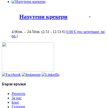
range:
73.60лв.
through
165.60лв.
Нахутени крекери
+
Price
4.90
лв.
–
24.50
лв.
(2.51 - 12.53 €)
0.00 € (по затитване лв/
range:
бр.)
4.90лв.
through
24.50лв.
Бързи връзки
Рецепти
За нас
Блог
Галерия