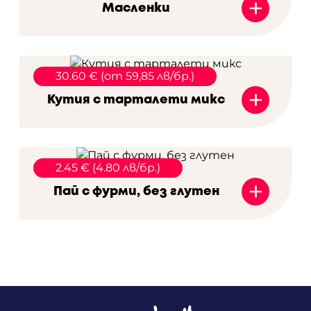
+
Масленки
30.60 € (от 59,85 лв/бр.)
+
Кутия с тарталети микс
2.45 € (4.80 лв/бр.)
+
Пай с фурми, без глутен