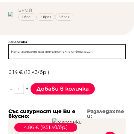
Срок на годност: 20-30 дни в хладилник
БРОЙ
1 брой
2 броя
5 броя
Забележки
6.14 € (12 лв/бр.)
-
+
Добави в количка
Със сигурност ще Ви е
Разгледахте
вкусно:
и:
4.86 € (9.51 лв/бр.)