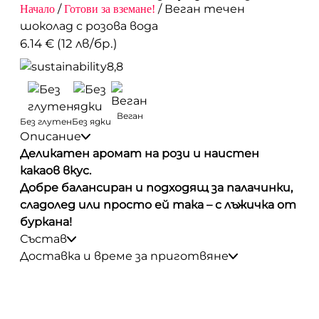
/
/ Веган течен
Начало
Готови за вземане!
шоколад с розова вода
6.14 € (12 лв/бр.)
8,8
Веган
Без глутен
Без ядки
Описание
Деликатен аромат на рози и наистен
какаов вкус.
Добре балансиран и подходящ за палачинки,
сладолед или просто ей така – с лъжичка от
буркана!
Състав
Какао, шоколад /какао, какаова маса, захар,
Доставка и време за приготвяне
соев
24-36ч от поръчка.
лецитин; какаово съдържание мин 56%/,
нерафинирана захар, био кокосово масло, био
Доставя се в стъклен буркан.
розова вода.
Грамаж 180g.