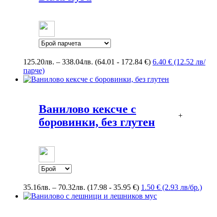
Price
125.20
лв.
–
338.04
лв.
(64.01 - 172.84 €)
6.40 € (12.52 лв/
range:
парче)
125.20лв.
through
338.04лв.
Ванилово кексче с
+
боровинки, без глутен
Price
35.16
лв.
–
70.32
лв.
(17.98 - 35.95 €)
1.50 € (2.93 лв/бр.)
range:
35.16лв.
through