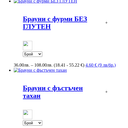
Брауни с фурми БЕЗ
+
ГЛУТЕН
Price
36.00
лв.
–
108.00
лв.
(18.41 - 55.22 €)
4.60 € (9 лв/бр.)
range:
36.00лв.
through
108.00лв.
Брауни с фъстъчен
+
тахан