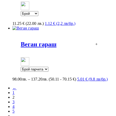
11.25
€
(22.00 лв.)
1.12 € (2,2 лв/бр.)
Веган гараш
+
Price
98.00
лв.
–
137.20
лв.
(50.11 - 70.15 €)
5.01 € (9.8 лв/бр.)
range:
←
98.00лв.
1
through
2
137.20лв.
3
4
5
…