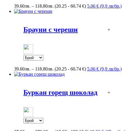
Price
39.60
лв.
–
118.80
лв.
(20.25 - 60.74 €)
5.06 € (9,9 лв/бр.)
range:
39.60лв.
through
118.80лв.
Брауни с череши
+
Price
39.60
лв.
–
118.80
лв.
(20.25 - 60.74 €)
5.06 € (9,9 лв/бр.)
range:
39.60лв.
through
118.80лв.
Буркан горещ шоколад
+