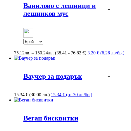
70.32лв.
Ванилово с лешници и
+
лешников мус
Price
75.12
лв.
–
150.24
лв.
(38.41 - 76.82 €)
3.20 € (6,26 лв/бр.)
range:
75.12лв.
through
150.24лв.
Ваучер за подарък
+
15.34
€
(30.00 лв.)
15.34 € (от 30 лв/бр.)
Веган бисквитки
+