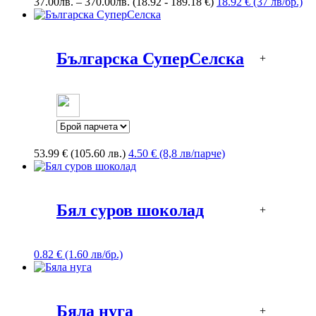
Price
37.00
лв.
–
370.00
лв.
(18.92 - 189.18 €)
18.92 € (37 лв/бр.)
range:
37.00лв.
through
370.00лв.
Българска СуперСелска
+
53.99
€
(105.60 лв.)
4.50 € (8,8 лв/парче)
Бял суров шоколад
+
0.82 € (1.60 лв/бр.)
Бяла нуга
+