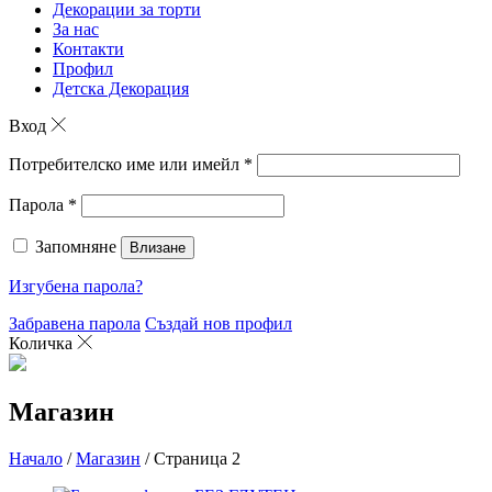
Декорации за торти
За нас
Контакти
Профил
Детска Декорация
Вход
Потребителско име или имейл
*
Парола
*
Запомняне
Влизане
Изгубена парола?
Забравена парола
Създай нов профил
Количка
Магазин
Начало
/
Магазин
/ Страница 2