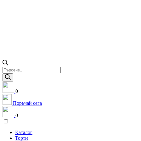
Products
search
0
Поръчай сега
0
Каталог
Торти