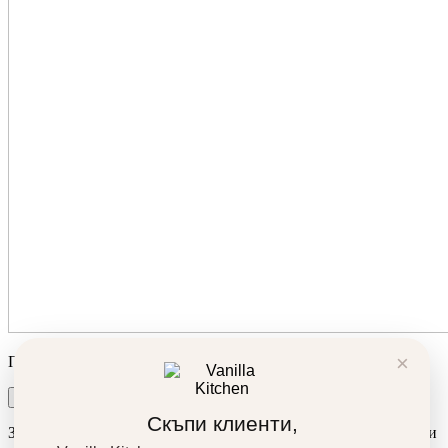
×
Продуктът беше добавен в количката ви!
Количка
Поръчка
Скъпи клиенти,
За да подобрим вашето преживяване, използваме бисквитки и