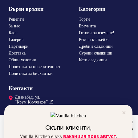
Бързи връзки
Категории
Рецепти
Торти
За нас
Браунита
Блог
Готови за вземане!
Галерия
Кекс и къпкейкс
Партньори
Дребни сладкиши
Доставка
Сурови сладкиши
Общи условия
Кето сладкиши
Политика за поверителност
Политика за бисквитки
Контакти
Дианабад, ул.
“Крум Кюлявков” 15
0878 46 45 14
×
order@vanillka.com
За да подобрим вашето преживяване, използваме бисквитки
Скъпи клиенти,
и ресурси от трети сайтове. Използвайки сайта автоматично
Vanilla Kitchen е във
се съгласявате с това.
ваканция през август
.