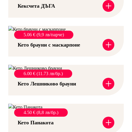
+
Кексчета ДЪГА
5.06 € (9,9 лв/парче)
+
Кето брауни с маскарпоне
6.00 € (11.73 лв/бр.)
+
Кето Лешниково брауни
4.50 € (8,8 лв/бр.)
+
Кето Панакота