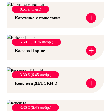
0.51 € (1 лв.)
+
Картичка с пожелание
5.50 € (10.76 лв/бр.)
+
Каферо Порше
3.30 € (6.45 лв/бр.)
+
Кексчета ДЕТСКИ :)
3.30 € (6,45 лв/бр.)