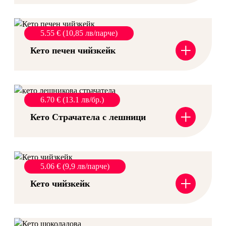
5.55 € (10,85 лв/парче)
+
Кето печен чийзкейк
6.70 € (13.1 лв/бр.)
+
Кето Страчатела с лешници
5.06 € (9,9 лв/парче)
+
Кето чийзкейк