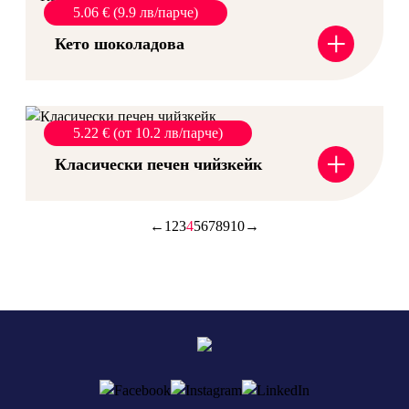
5.06 € (9.9 лв/парче)
+
Кето шоколадова
5.22 € (от 10.2 лв/парче)
+
Класически печен чийзкейк
←
1
2
3
4
5
6
7
8
9
10
→