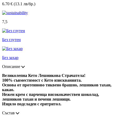
6.70 € (13.1 лв/бр.)
7,5
Без глутен
Без захар
Описание
Великолепна Кето Лешникова Страчатела!
100% съвместимост с Кето изискванията.
Основа от протеиново тиквено брашно, лешников тахан,
какао.
Нежен крем с парченца висококачествен шоколад,
лешников тахан и печени лешници.
Изцяло подсладен с еритритол.
Състав