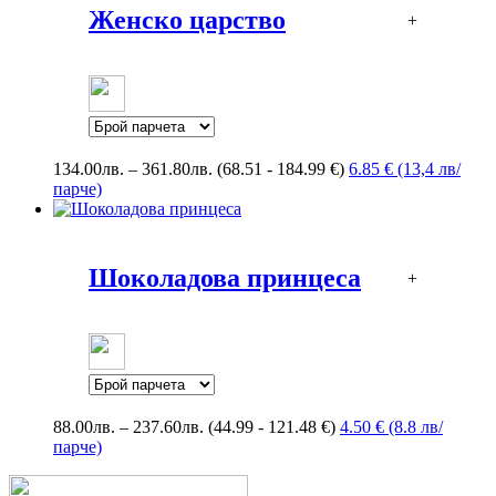
Женско царство
+
Price
134.00
лв.
–
361.80
лв.
(68.51 - 184.99 €)
6.85 € (13,4 лв/
range:
парче)
134.00лв.
through
361.80лв.
Шоколадова принцеса
+
Price
88.00
лв.
–
237.60
лв.
(44.99 - 121.48 €)
4.50 € (8.8 лв/
range:
парче)
88.00лв.
through