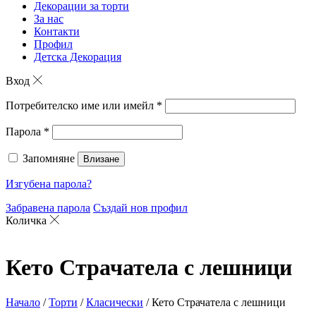
Декорации за торти
За нас
Контакти
Профил
Детска Декорация
Вход
Потребителско име или имейл
*
Парола
*
Запомняне
Влизане
Изгубена парола?
Забравена парола
Създай нов профил
Количка
Кето Страчатела с лешници
Начало
/
Торти
/
Класически
/ Кето Страчатела с лешници