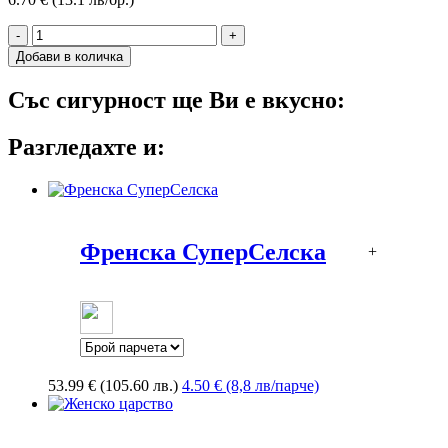
-
+
Добави в количка
Със сигурност ще Ви е вкусно:
Разгледахте и:
Френска СуперСелска
+
53.99
€
(105.60 лв.)
4.50 € (8,8 лв/парче)