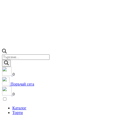
Products
search
0
Поръчай сега
0
Каталог
Торти