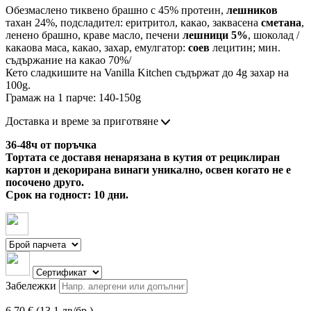
Обезмаслено тиквено брашно с 45% протеин,
лешников
тахан 24%, подсладител: еритритол, какао, заквасена
сметана
,
ленено брашно, краве масло, печени
лешници 5%
, шоколад /
какаова маса, какао, захар, емулгатор:
соев
лецитин; мин.
съдържание на какао 70%/
Кето сладкишите на Vanilla Kitchen съдържат до 4g захар на
100g.
Грамаж на 1 парче: 140-150g
Доставка и време за приготвяне
36-48ч от поръчка
Тортата се доставя ненарязана в кутия от рециклиран
картон и декорирана винаги уникално, освен когато не е
посочено друго.
Срок на годност: 10 дни.
Забележки
6.70 € (13.1 лв/бр.)