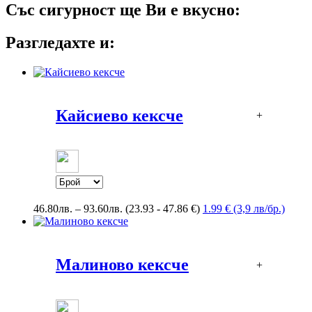
Със сигурност ще Ви е вкусно:
Разгледахте и:
Кайсиево кексче
+
Price
46.80
лв.
–
93.60
лв.
(23.93 - 47.86 €)
1.99 € (3,9 лв/бр.)
range:
46.80лв.
through
93.60лв.
Малиново кексче
+