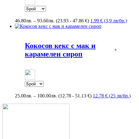
Price
46.80
лв.
–
93.60
лв.
(23.93 - 47.86 €)
1.99 € (3,9 лв/бр.)
range:
46.80лв.
through
93.60лв.
Кокосов кекс с мак и
+
карамелен сироп
Price
25.00
лв.
–
100.00
лв.
(12.78 - 51.13 €)
12.78 € (25 лв/бр.)
range:
25.00лв.
through
100.00лв.