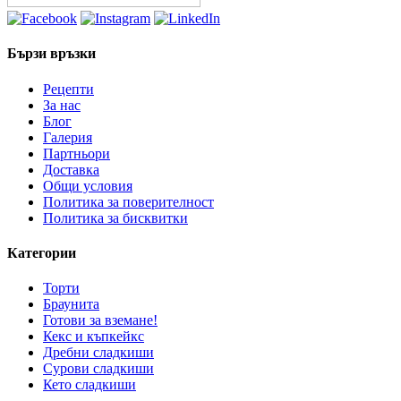
Бързи връзки
Рецепти
За нас
Блог
Галерия
Партньори
Доставка
Общи условия
Политика за поверителност
Политика за бисквитки
Категории
Торти
Браунита
Готови за вземане!
Кекс и къпкейкс
Дребни сладкиши
Сурови сладкиши
Кето сладкиши