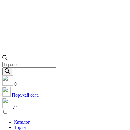
Products
search
0
Поръчай сега
0
Каталог
Торти