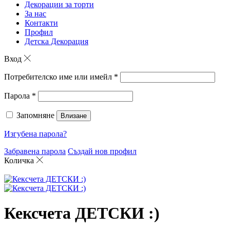
Декорации за торти
За нас
Контакти
Профил
Детска Декорация
Вход
Потребителско име или имейл
*
Парола
*
Запомняне
Влизане
Изгубена парола?
Забравена парола
Създай нов профил
Количка
Кексчета ДЕТСКИ :)