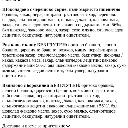
Шоколадово с черешово сърце:
пълнозърнесто
пшенично
брашно, какао, нерафинирана тръстикова захар, черешово
сладко, слънчогледово масло, шоколад /какао, какаова маса,
захар, слънчогледов лецитин; какаово съдържание мин 56%/,
бял шоколад /какаово масло, захар, сухо
мляко
, слънчогледов
лецитин/, бакпулвер, натурални оцветители.
Рожково с кашу БЕЗ ГЛУТЕН:
оризово брашно, ленено
брашно, царевично брашно, рожков,
кашу
, нерафинирана
тръстикова захар, слънчогледово масло, бакпулвер, шоколад /
какао, какаова маса, захар, слънчогледов лецитин; какаово
съдържание мин 56%/, бял шоколад /какаово масло, захар, сухо
мляко
, слънчогледов лецитин/, бакпулвер, натурални
оцветители.
Ванилово с боровинки БЕЗ ГЛУТЕН:
оризово брашно,
ленено брашно, цареивчно брашно, кокосови стърготини,
кайсиево сладко, нерафинирана тръстикова захар,
слънчогледово масло, шоколад /какао, какаова маса, захар,
слънчогледов лецитин; какаово съдържание мин 56%/, бял
шоколад /какаово масло, захар, сухо
мляко
, слънчогледов
лецитин/, бакпулвер, натурални оцветители.
Доставка и време за приготвяне