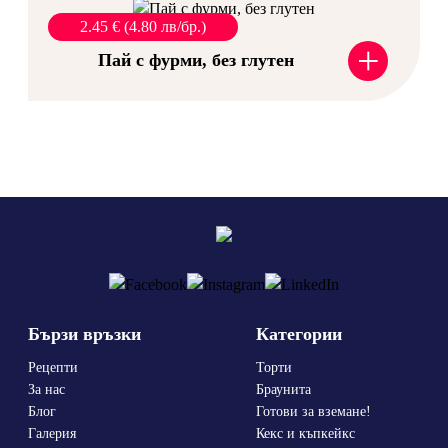
2.45 € (4.80 лв/бр.)
+
Пай с фурми, без глутен
Бързи връзки
Категории
Рецепти
Торти
За нас
Браунита
Блог
Готови за вземане!
Галерия
Кекс и къпкейкс