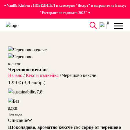
♥ Vanilla Kitchen е ПОБЕДИТЕЛ в категория "Десерт" в наградите на Бакхус
"Ресторант на годината 2023" ♥
0
Черешово кексче
Начало
/
Кекс и къпкейкс
/ Черешово кексче
1.99 € (3,9 лв/бр.)
7,8
Без ядки
Описание
Шоколадово, ароматно кексче със сърце от черешово