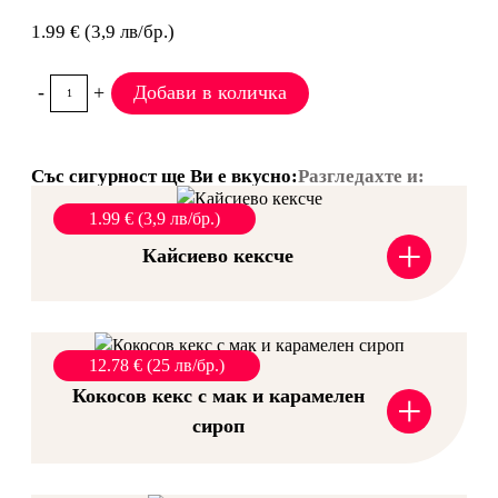
1.99 € (3,9 лв/бр.)
-
+
Добави в количка
Със сигурност ще Ви е вкусно:
Разгледахте и:
1.99 € (3,9 лв/бр.)
+
Кайсиево кексче
12.78 € (25 лв/бр.)
Кокосов кекс с мак и карамелен
+
сироп