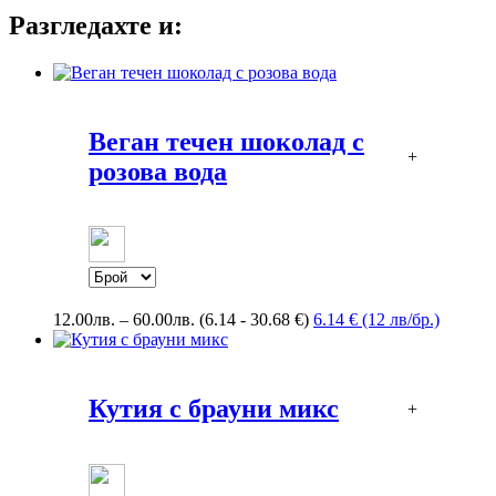
Разгледахте и:
Веган течен шоколад с
+
розова вода
Price
12.00
лв.
–
60.00
лв.
(6.14 - 30.68 €)
6.14 € (12 лв/бр.)
range:
12.00лв.
through
60.00лв.
Кутия с брауни микс
+