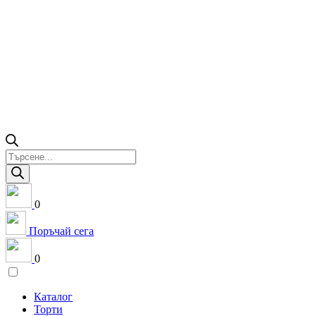
Products
search
0
Поръчай сега
0
Каталог
Торти