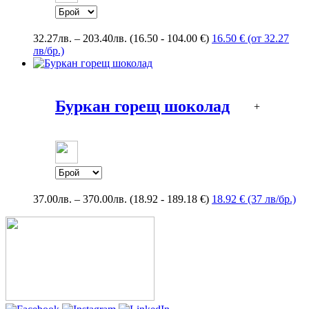
Price
32.27
лв.
–
203.40
лв.
(16.50 - 104.00 €)
16.50 € (от 32.27
range:
лв/бр.)
32.27лв.
through
203.40лв.
Буркан горещ шоколад
+
Price
37.00
лв.
–
370.00
лв.
(18.92 - 189.18 €)
18.92 € (37 лв/бр.)
range:
37.00лв.
through
370.00лв.