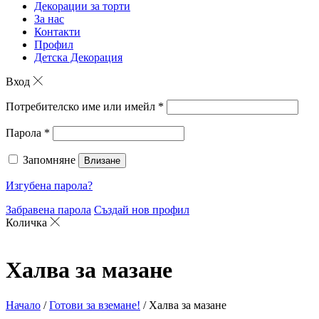
Декорации за торти
За нас
Контакти
Профил
Детска Декорация
Вход
Потребителско име или имейл
*
Парола
*
Запомняне
Влизане
Изгубена парола?
Забравена парола
Създай нов профил
Количка
Халва за мазане
Начало
/
Готови за вземане!
/ Халва за мазане