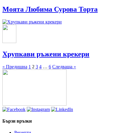
Моята Любима Сурова Торта
Хрупкави ръжени крекери
« Предишна
1
2
3
4
…
6
Следваща »
Бързи връзки
Рецепти