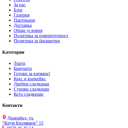
За нас
Блог
Галерия
Партньори
Доставка
Общи условия
Политика за поверителност
Политика за бисквитки
Категории
Торти
Браунита
Готови за вземане!
Кекс и къпкейкс
Дребни сладкиши
Сурови сладкиши
Кето сладкиши
Контакти
Дианабад, ул.
“Крум Кюлявков” 15