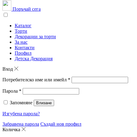
Поръчай сега
Каталог
Торти
Декорации за торти
За нас
Контакти
Профил
Детска Декорация
Вход
Потребителско име или имейл
*
Парола
*
Запомняне
Влизане
Изгубена парола?
Забравена парола
Създай нов профил
Количка