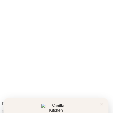
×
Продуктът беше добавен в количката ви!
Количка
Поръчка