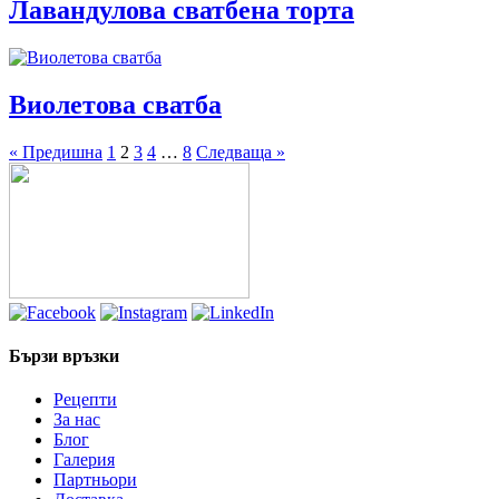
Лавандулова сватбена торта
Виолетова сватба
« Предишна
1
2
3
4
…
8
Следваща »
Бързи връзки
Рецепти
За нас
Блог
Галерия
Партньори