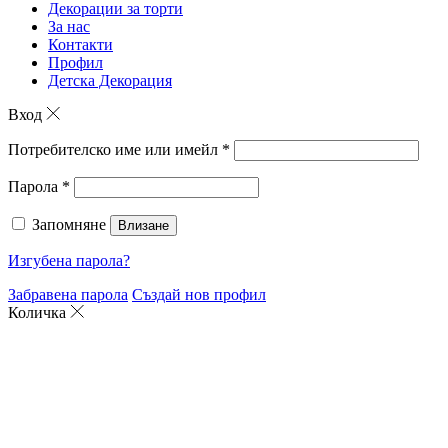
Декорации за торти
За нас
Контакти
Профил
Детска Декорация
Вход
Потребителско име или имейл
*
Парола
*
Запомняне
Влизане
Изгубена парола?
Забравена парола
Създай нов профил
Количка