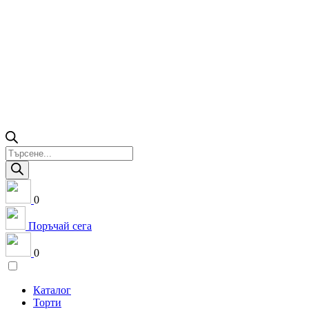
Products
search
0
Поръчай сега
0
Каталог
Торти