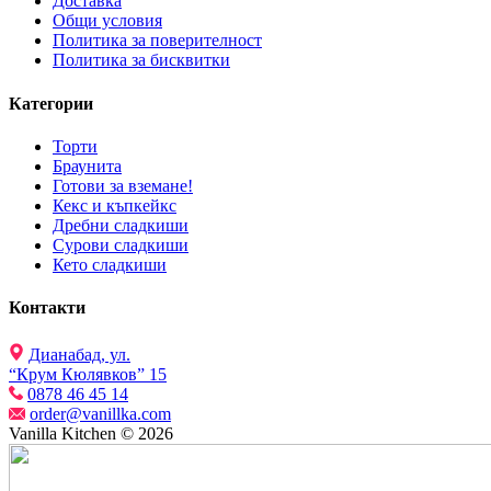
Доставка
Общи условия
Политика за поверителност
Политика за бисквитки
Категории
Торти
Браунита
Готови за вземане!
Кекс и къпкейкс
Дребни сладкиши
Сурови сладкиши
Кето сладкиши
Контакти
Дианабад, ул.
“Крум Кюлявков” 15
0878 46 45 14
order@vanillka.com
Vanilla Kitchen © 2026