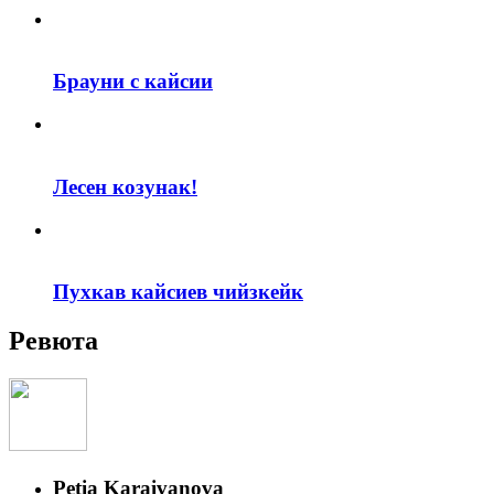
Брауни с кайсии
Лесен козунак!
Пухкав кайсиев чийзкейк
Ревюта
Petia Karaivanova