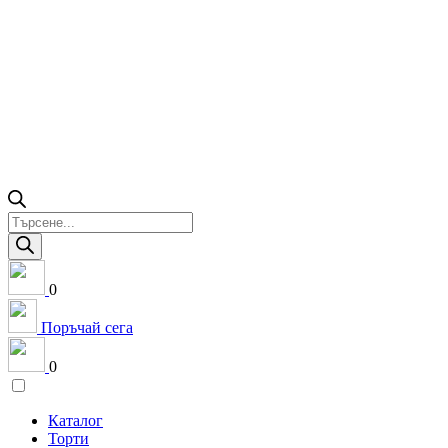
Products
search
0
Поръчай сега
0
Каталог
Торти