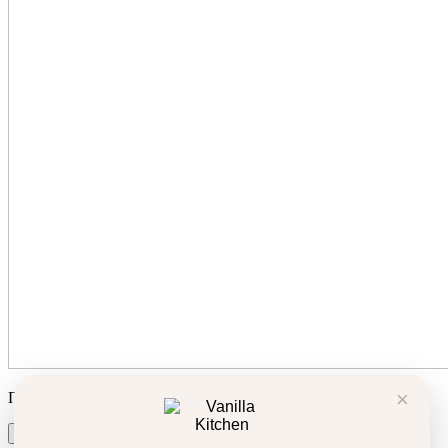
×
Продуктът беше добавен в количката ви!
Количка
Поръчка