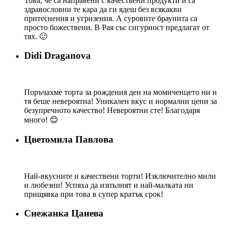
Това, че са направени с качествени продукти и са
здравословни те кара да ги ядеш без всякакви
притеснения и угризения. А суровите браунита са
просто божествени. В Рая със сигурност предлагат от
тях. 🙂
Didi Draganova
Поръчахме торта за рождения ден на момиченцето ни и
тя беше невероятна! Уникален вкус и нормални цени за
безупречното качество! Невероятни сте! Благодаря
много! 😊
Цветомила Павлова
Най-вкусните и качествени торти! Изключително мили
и любезни! Успяха да изпълнят и най-малката ни
прищявка при това в супер кратък срок!
Снежанка Цанева