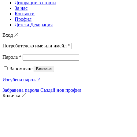
Декорации за торти
За нас
Контакти
Профил
Детска Декорация
Вход
Потребителско име или имейл
*
Парола
*
Запомняне
Влизане
Изгубена парола?
Забравена парола
Създай нов профил
Количка