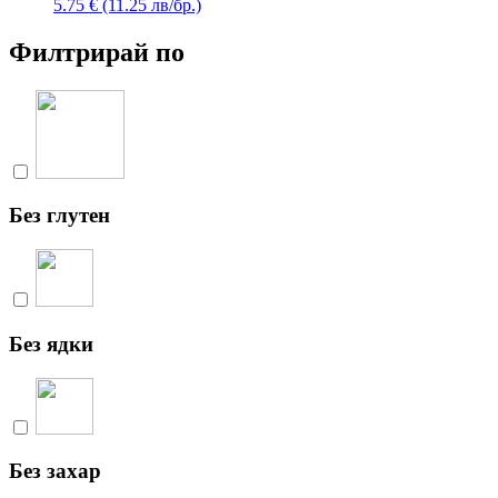
5.75 € (11.25 лв/бр.)
Филтрирай по
Без глутен
Без ядки
Без захар