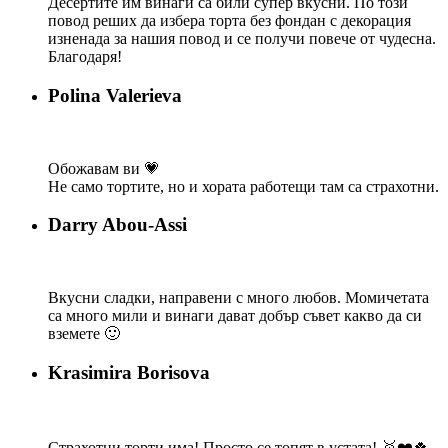
Десертите им винаги са били супер вкусни. По този
повод реших да избера торта без фондан с декорация
изненада за нашия повод и се получи повече от чудесна.
Благодаря!
Polina Valerieva
Обожавам ви 💗
Не само тортите, но и хората работещи там са страхотни.
Darry Abou-Assi
Вкусни сладки, направени с много любов. Момичетата
са много мили и винаги дават добър съвет какво да си
вземете 🙂
Krasimira Borisova
Страхотни торти има! Просто се топят в устата! 🥇❤️🍀