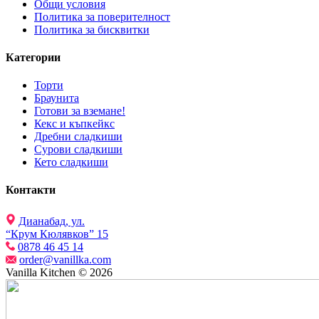
Общи условия
Политика за поверителност
Политика за бисквитки
Категории
Торти
Браунита
Готови за вземане!
Кекс и къпкейкс
Дребни сладкиши
Сурови сладкиши
Кето сладкиши
Контакти
Дианабад, ул.
“Крум Кюлявков” 15
0878 46 45 14
order@vanillka.com
Vanilla Kitchen © 2026