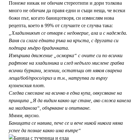
Понеже никак не обичам стереотипи и дори толкова
много не обичам да правя едни и същи неща, че всеки
божи път, когато баницотворя, си измислям нова
рецепта, което в 99% от случаите се случва така:
„Хладилникът се отваря с недоверие, ала и с надежда.
Ваня си слага едната ръка на кръста, с другата си
подпира мъдро брадичката.
Извършва движение „осморка“ с очите си по всички
рафтове на хладилника и след недълго мислене грабва
всички буркани, зелении, остатъци от някоя сварена
леща/боб/просо/ориз и т.н., натрупва ги върху
кухненския плот.
Следва смесване на всичко в една купа, овкусяване на
принципа „Я да видим какво ще стане, ако сложа канела
на магданоза“, объркване и опитване.
Мммм, вкусно.
Баницата се навива, пече се и вече никой никога няма
успее да познае какво има вътре“