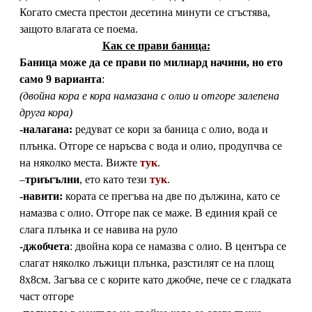
Когато сместа престои десетина минути се сгъстява,
защото влагата се поема.
Как се прави баница:
Баница може да се прави по милиард начини, но ето
само
9 варианта
:
(двойна кора е кора намазана с олио и отгоре залепена
друга кора)
-налагана:
редуват се кори за баница с олио, вода и
плънка. Отгоре се наръсва с вода и олио, продупчва се
на няколко места. Вижте
тук
.
–
триъгълни
, ето като тези
тук
.
-навити:
кората се прегъва на две по дължина, като се
намазва с олио. Отгоре пак се маже. В единия край се
слага плънка и се навива на руло
-джобчета
: двойна кора се намазва с олио. В центъра се
слагат няколко лъжици плънка, разстилят се на площ
8х8см. Загъва се с корите като джобче, пече се с гладката
част отгоре