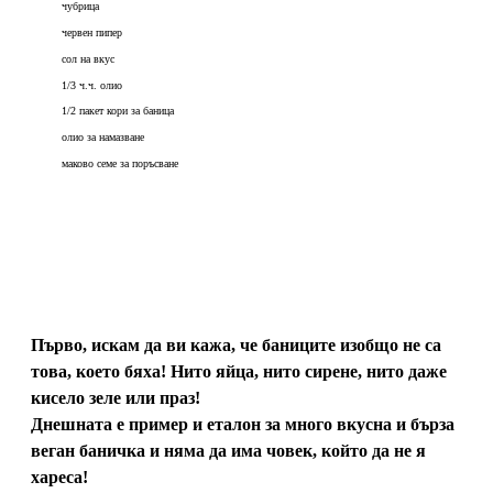
чубрица
червен пипер
сол на вкус
1/3 ч.ч. олио
1/2 пакет кори за баница
олио за намазване
маково семе за поръсване
Първо, искам да ви кажа, че баниците изобщо не са
това, което бяха! Нито яйца, нито сирене, нито даже
кисело зеле или праз!
Днешната е пример и еталон за много вкусна и бърза
веган баничка и няма да има човек, който да не я
хареса!