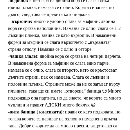
-подкова:
в центъра на двойна кора се слага тънка
ивица плънка, намазва се с олио. Кората се загъва по
дълго, след това се превита като подкова
– вързопче:
много е удобно с тава за мъфини: двойна
кора се срязва наполовина. Намазва се олио, слага се 1-2
лъжици плънка, завива се като вързопче. В намазнени
форми за мъфини се слага вързопчето с „вързаната“
страна отдолу. Намазва се с олио и отгоре.
-чашка (лале):
двойна кора се срязва на четири парчета.
В намазнена форма за мъфини се слага едно парче,
намазва се с олио, слага се второто, като се кръстосват
дългите страни, пак се намзава. Слага се лъжица и
половина плънка. Страните може да не се загъват върху
плънката, така ще си имате „отворена“ баница 🙂 Много
подходящо е за партита, но да знаете, че корите са много
чупливи и правят АДСКИ много боклук 😀
-вита баница ( класиката):
прави се като подковата, но
тогава корите са навиват на охлюв в намазнена кръгла
тава. Добре е корите да са много пресни, защото ако са