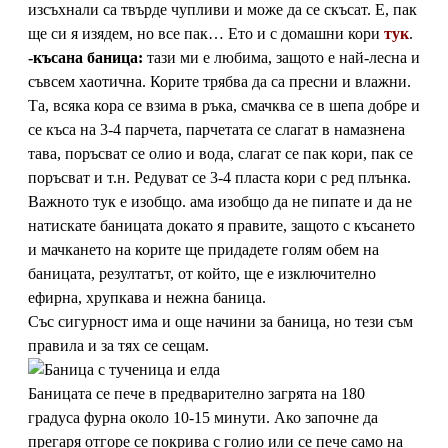
изсъхнали са твърде чупливи и може да се скъсат. Е, пак
ще си я изядем, но все пак… Ето и с домашни кори
тук
.
-късана баница:
тази ми е любима, защото е най-лесна и
съвсем хаотична. Корите трябва да са пресни и влажни.
Та, всяка кора се взима в ръка, смачква се в шепа добре и
се къса на 3-4 парчета, парчетата се слагат в намазнена
тава, поръсват се олио и вода, слагат се пак кори, пак се
поръсват и т.н. Редуват се 3-4 пласта кори с ред плънка.
Важното тук е изобщо. ама изобщо да не пипате и да не
натискате баницата докато я правите, защото с късането
и мачкането на корите ще придадете голям обем на
баницата, резултатът, от който, ще е изключително
ефирна, хрупкава и нежна баница.
Със сигурност има и още начини за баница, но тези съм
правила и за тях се сещам.
Баницата се пече в предварително загрята на 180
градуса фурна около 10-15 минути. Ако започне да
прегаря отгоре се покрива с голио или се пече само на