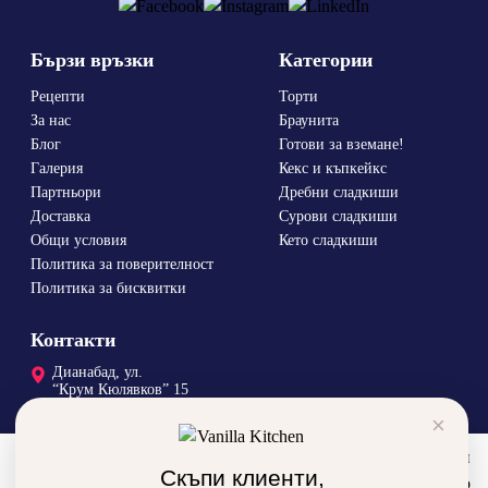
Бързи връзки
Категории
Рецепти
Торти
За нас
Браунита
Блог
Готови за вземане!
Галерия
Кекс и къпкейкс
Партньори
Дребни сладкиши
Доставка
Сурови сладкиши
Общи условия
Кето сладкиши
Политика за поверителност
Политика за бисквитки
Контакти
Дианабад, ул.
“Крум Кюлявков” 15
×
0878 46 45 14
order@vanillka.com
За да подобрим вашето преживяване, използваме бисквитки
Скъпи клиенти,
и ресурси от трети сайтове. Използвайки сайта автоматично