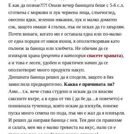
Е как да познае?!?! Онази вечер баницата беше с 5-6 с.л.
сготвена с моркови и лук червена леща, слънчоглед,
овесени ядки, зелении някакви, лук и малко доматен
сок, защото имаше 4 глътки, пък не исках да го хвърлям.
Почти винаги, когато ми е останала една или по-малко
от една порция от някоя яхния, я оползотворявам като
пълнеж за баница или хлебчета. Не обичам да се
изхвърля храна (
рецепти в категория
спасете храната
),
а и това е лесен, удобен и практичен начин да се
оползотворят много продукти накуп.
Днешната баница реших да я споделя, защото я бях
замислила предварително.
Каква е причината ли?
Ами…т.к. вече става студено и искам да си внасям
саксиите вътре, а в една от тях ( да бе да…в повечето) е
поникнала тученица, която искам да изскубя, понеже
пуска много семена по пода, пък ми е жал да я изхвърля.
И реших да направя баница с нея. Тея дни си правихме
и салата, мен ми е малко тревиста на вкус, нали си е