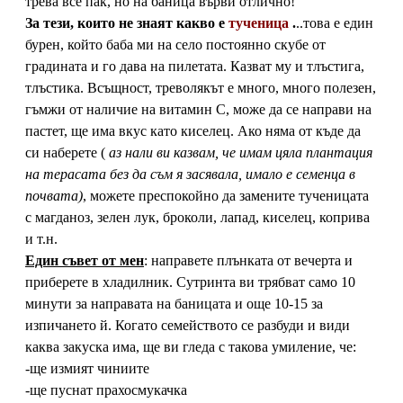
трева все пак, но на баница върви отлично!
За тези, които не знаят какво е
тученица
.
..това е един
бурен, който баба ми на село постоянно скубе от
градината и го дава на пилетата. Казват му и тлъстига,
тлъстика. Всъщност, треволякът е много, много полезен,
гъмжи от наличие на витамин С, може да се направи на
пастет, ще има вкус като киселец. Ако няма от къде да
си наберете (
аз нали ви казвам, че имам цяла плантация
на терасата без да съм я засявала, имало е семенца в
почвата)
, можете преспокойно да замените тученицата
с магданоз, зелен лук, броколи, лапад, киселец, коприва
и т.н.
Един съвет от мен
: направете плънката от вечерта и
приберете в хладилник. Сутринта ви трябват само 10
минути за направата на баницата и още 10-15 за
изпичането й. Когато семейството се разбуди и види
каква закуска има, ще ви гледа с такова умиление, че:
-ще измият чиниите
-ще пуснат прахосмукачка