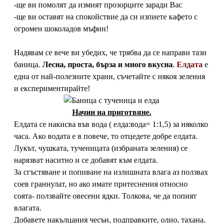
-ще ви помолят да измият прозорците заради Вас
-ще ви оставят на спокойствие да си изпиете кафето с
огромен шоколадов мъфин!
Надявам се вече ви убедих, че трябва да се направи тази
баница.
Лесна, проста, бърза и много вкусна
.
Елдата
е
една от най-полезните храни, съчетайте с някоя зеления
и експериментирайте!
Начин на приготвяне.
Елдата се накисва във вода ( елда:вода= 1:1,5) за няколко
часа. Ако водата е в повече, то отцедете добре елдата.
Лукът, чушката, тученицата (избраната зеления) се
нарязват наситно и се добавят към елдата.
За сгъстяване и попиване на излишната влага аз ползвах
соев граннулат, но ако имате притеснения относно
соята- ползвайте овесени ядки. Толкова, че да попият
влагата.
Добавете накълцания чесън, подправките, олио, тахана.