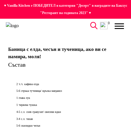
♥ Vanilla Kitchen е ПОБЕДИТЕЛ в категория "Десерт" в наградите на Бакхус
"Ресторант на годината 2023" ♥
0
Баница с елда, чесън и тученица, ако ви се
намира, моля!
Състав
2 ч.ч. кафява елда
5-6 стръка тученица/ връзка магданоз
1 глава лук
1 червена чушка
4-5 с.л. соев гранулат/ овесени ядки
3-4 с.л. тахан
5-6 скилидки чесън