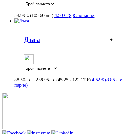
53.99
€
(105.60 лв.)
4.50 € (8,8 лв/парче)
Дъга
+
Price
88.50
лв.
–
238.95
лв.
(45.25 - 122.17 €)
4.52 € (8.85 лв/
range:
парче)
88.50лв.
through
238.95лв.