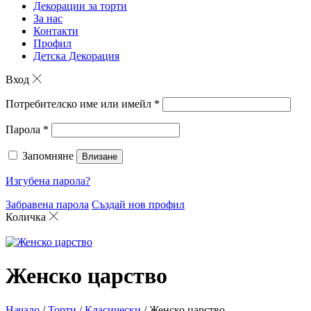
Декорации за торти
За нас
Контакти
Профил
Детска Декорация
Вход
Потребителско име или имейл
*
Парола
*
Запомняне
Влизане
Изгубена парола?
Забравена парола
Създай нов профил
Количка
Женско царство
Начало
/
Торти
/
Класически
/ Женско царство