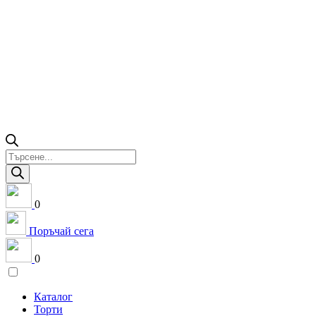
Products
search
0
Поръчай сега
0
Каталог
Торти