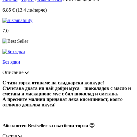
6.85 € (13,4 лв/парче)
7.0
Без ядки
Описание
С тази торта отиваме на сладкарски конкурс!
Съчетава двата ни най-добри муса – шоколадов с масло и
сметана и маскарпоне мус с бял шоколад и сметана.
А пресните малини придават лека киселинност, която
отлично допълва вкуса!
Абсолютен Bestseller за сватбени торти 🙂
Състав