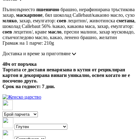
Пълнозърнесто
пшенично
брашно, нерафинирана тръстикова
захар,
маскарпоне
, бял шоколад Callebaut/какаово масло, сухо
мляко
, захар, емулгатор:
соев
лецитин/, животинска
сметана
,
шоколад Callebaut 56% /какао, какаова маса, захар, емулгатор:
соев
лецитин/, краве
масло
, пресни малини, захар мусковадо,
слънчогледово масло, какао, ленено брашно, желатин
Грамаж на 1 парче: 210g
Доставка и време за приготвяне
48ч от поръчка
Тортата се доставя ненарязана в кутия от рециклиран
картон и декорирана винаги уникално, освен когато не е
посочено друго.
Срок на годност: 7 дни.