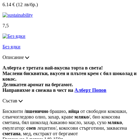
6.14 € (12 лв/бр.)
7,5
Без ядки
Описание
Алберта е третата най-вкусна торта в света!
Маслени бисквитки, вкусен и плътен крем с бял шоколад и
кокос.
Деликатен аромат на бергамот.
Направихме я снежна в чест на
Алберт Попов
Състав
Бисквити /
пшенично
брашно,
яйца
от свободни кокошки,
слънчогледово олио, захар, краве
мляко
/, био кокосова
сметана, бял шоколад /какаово масло, захар, сухо
мляко
,
емулгатор:
соев
лецитин/, кокосови стърготини, заквасена
сметана
, мед, екстракт от бергамот