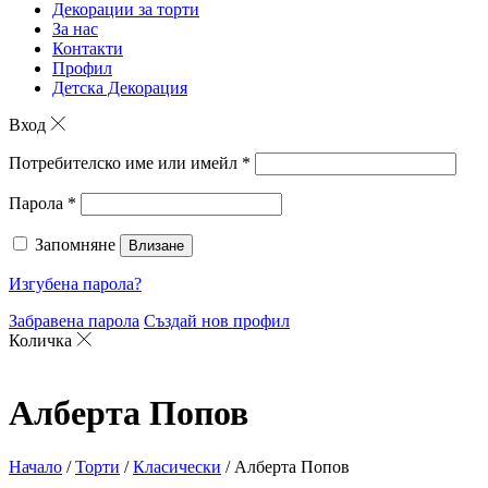
Декорации за торти
За нас
Контакти
Профил
Детска Декорация
Вход
Потребителско име или имейл
*
Парола
*
Запомняне
Влизане
Изгубена парола?
Забравена парола
Създай нов профил
Количка
Алберта Попов
Начало
/
Торти
/
Класически
/ Алберта Попов