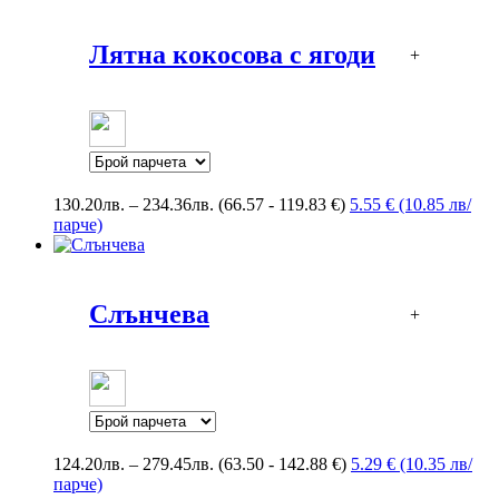
through
279.45лв.
Лятна кокосова с ягоди
+
Price
130.20
лв.
–
234.36
лв.
(66.57 - 119.83 €)
5.55 € (10.85 лв/
range:
парче)
130.20лв.
through
234.36лв.
Слънчева
+
Price
124.20
лв.
–
279.45
лв.
(63.50 - 142.88 €)
5.29 € (10.35 лв/
range:
парче)