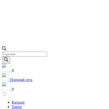
Products
search
0
Поръчай сега
0
Каталог
Торти