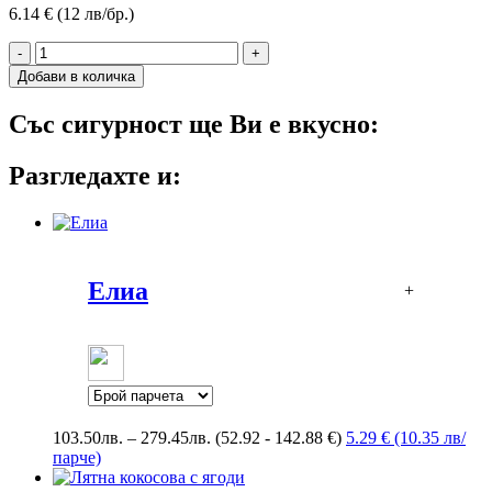
6.14 € (12 лв/бр.)
-
+
Добави в количка
Със сигурност ще Ви е вкусно:
Разгледахте и:
Елиа
+
Price
103.50
лв.
–
279.45
лв.
(52.92 - 142.88 €)
5.29 € (10.35 лв/
range:
парче)
103.50лв.