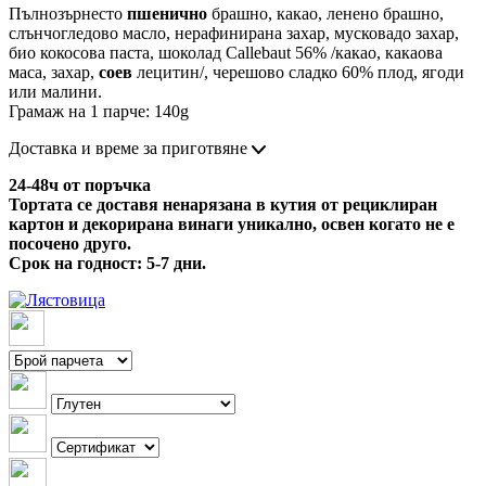
Пълнозърнесто
пшенично
брашно, какао, ленено брашно,
слънчогледово масло, нерафинирана захар, мусковадо захар,
био кокосова паста, шоколад Callebaut 56% /какао, какаова
маса, захар,
соев
лецитин/, черешово сладко 60% плод, ягоди
или малини.
Грамаж на 1 парче: 140g
Доставка и време за приготвяне
24-48ч от поръчка
Тортата се доставя ненарязана в кутия от рециклиран
картон и декорирана винаги уникално, освен когато не е
посочено друго.
Срок на годност: 5-7 дни.