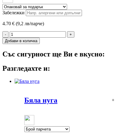
Забележки
4.70 € (9,2 лв/парче)
-
+
Добави в количка
Със сигурност ще Ви е вкусно:
Разгледахте и:
Бяла нуга
+