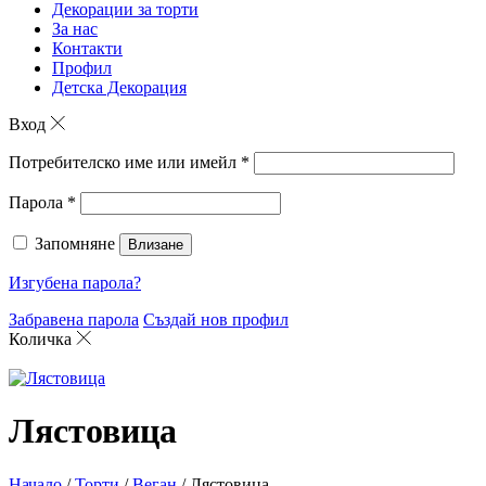
Декорации за торти
За нас
Контакти
Профил
Детска Декорация
Вход
Потребителско име или имейл
*
Парола
*
Запомняне
Влизане
Изгубена парола?
Забравена парола
Създай нов профил
Количка
Лястовица
Начало
/
Торти
/
Веган
/ Лястовица