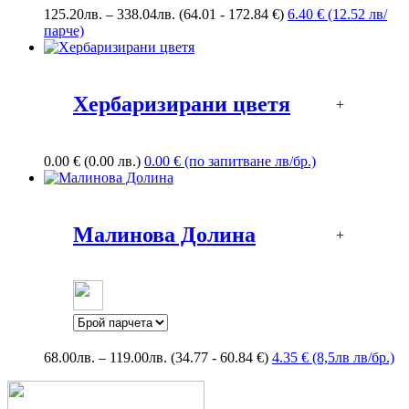
Price
125.20
лв.
–
338.04
лв.
(64.01 - 172.84 €)
6.40 € (12.52 лв/
range:
парче)
125.20лв.
through
338.04лв.
Хербаризирани цветя
+
0.00
€
(0.00 лв.)
0.00 € (по запитване лв/бр.)
Малинова Долина
+
Price
68.00
лв.
–
119.00
лв.
(34.77 - 60.84 €)
4.35 € (8,5лв лв/бр.)
range:
68.00лв.
through