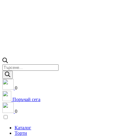
Products
search
0
Поръчай сега
0
Каталог
Торти