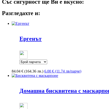
Със сигурност ще Ви е вкусно:
Разгледахте и:
Ергенът
84.04
€
(164.36 лв.)
6.00 € (11.74 лв/парче)
Домашна бисквитена с маскарпо