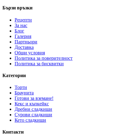
Бързи връзки
Рецепти
За нас
Блог
Галерия
Партньори
Доставка
Общи условия
Политика за поверителност
Политика за бисквитки
Категории
Торти
Браунита
Готови за вземане!
Кекс и къпкейкс
Дребни сладкиши
Сурови сладкиши
Кето сладкиши
Контакти