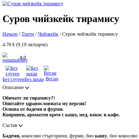
Суров чийзкейк тирамису
Начало
/
Торти
/
Чийзкейк
/ Суров чийзкейк тирамису
4.70 € (9.19 лв/парче)
8.9
Веган
Без глутен
Без захар
Описание
Обичате ли тирамису?!
Опитайте здравословната му версия!
Основа от бадеми и фурми.
Копринен, ароматен крем с кашу, мед, кокос и кафе.
Състав
Бадеми,
кокосови стъргорини, фурми, био
кашу
, био кокосово