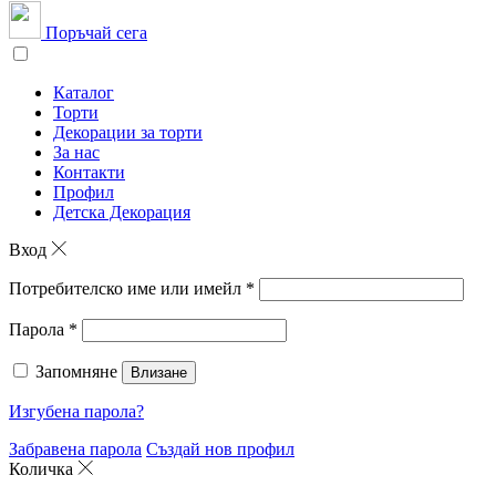
Поръчай сега
Каталог
Торти
Декорации за торти
За нас
Контакти
Профил
Детска Декорация
Вход
Потребителско име или имейл
*
Парола
*
Запомняне
Влизане
Изгубена парола?
Забравена парола
Създай нов профил
Количка