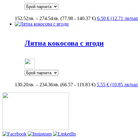
Price
152.52
лв.
–
274.54
лв.
(77.98 - 140.37 €)
6.50 € (12.71 лв/па
range:
152.52лв.
through
274.54лв.
Лятна кокосова с ягоди
Price
130.20
лв.
–
234.36
лв.
(66.57 - 119.83 €)
5.55 € (10.85 лв/пар
range:
130.20лв.
through
234.36лв.