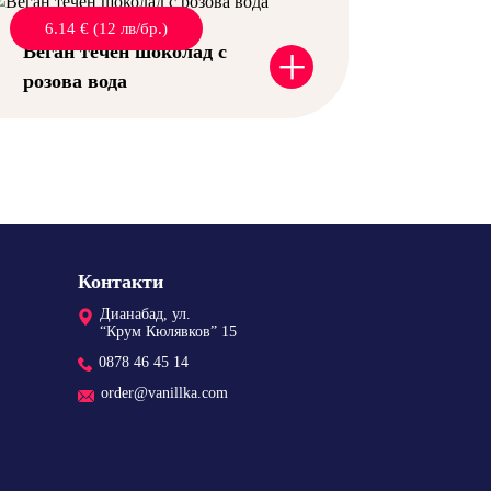
6.14 € (12 лв/бр.)
+
Веган течен шоколад с
розова вода
Контакти
Дианабад, ул.
“Крум Кюлявков” 15
0878 46 45 14
order@vanillka.com