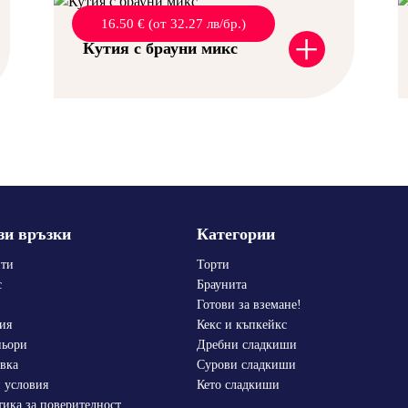
16.50 € (от 32.27 лв/бр.)
+
Кутия с брауни микс
зи връзки
Категории
пти
Торти
с
Браунита
Готови за вземане!
ия
Кекс и къпкейкс
ньори
Дребни сладкиши
вка
Сурови сладкиши
 условия
Кето сладкиши
ика за поверителност