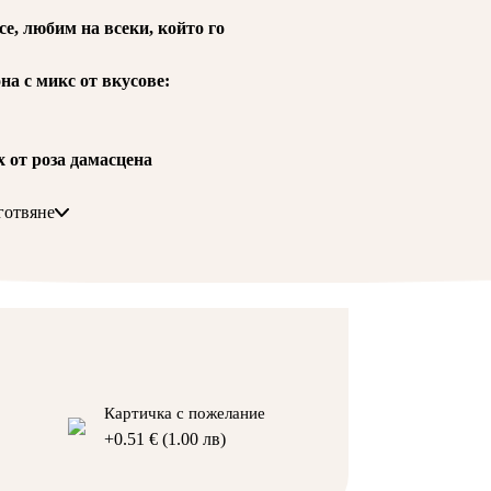
е, любим на всеки, който го
на с микс от вкусове:
х от роза дамасцена
 кокосово масло, слънчогледов
готвяне
само във вкус „Фъстъчен тахан и
ла от бергамот и портокал, кокос,
 100% рециклируема кутия.
дни.
се съхранява само в хладилник!
+0.51 € (1.00 лв)