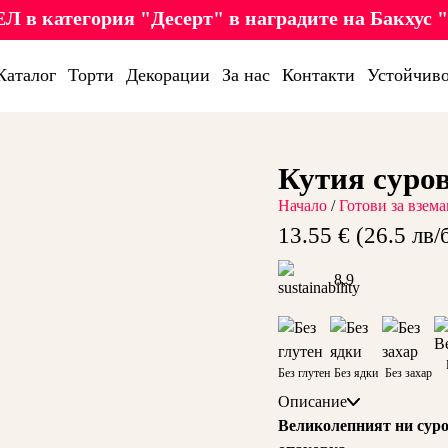
Л в категория "Десерт" в наградите на Бакхус "
Каталог
Торти
Декорации
За нас
Контакти
Устойчиво
Кутия суро
Начало
/
Готови за взема
13.55 € (26.5 лв/
8,9
Без глутен
Без ядки
Без захар
Описание
Великолепният ни сур