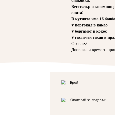
опаковка.
Бестселър и запомнящ с
опита!
В кутията има 16 бонбо
♥ портокал в какао
♥ бергамот в кокос
♥ гъстъчен тахан в пра
Състав
Какао с масленост 22% ,
Доставка и време за при
тахан, фъстъчен тахан (
24-36ч от поръчка
рози), мед, етерични мас
Бонбоните се доставят
роза дамасцена на прах
Срок на годност: 30-60
ВНИМАНИЕ! Трябва да 