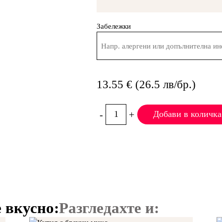
Забележки
13.55 € (26.5 лв/бр.)
-
+
Добави в количка
 вкусно:
Разгледахте и: