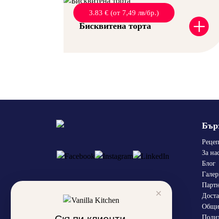
3.83 € (от 7,49 лв/бр.)
+
Бисквитена торта
Бър
Реце
За на
Блог
Галер
Парт
×
Доста
Общи
Скъпи клиенти,
Полит