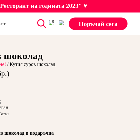
Ресторант на годината 2023" ♥
0
Поръчай сега
ст
в шоколад
не!
/ Кутия суров шоколад
бр.)
Веган
ов шоколад в подаръчна