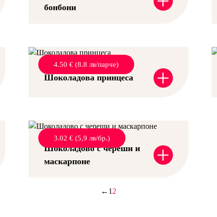
+
бонбони
4.50 € (8.8 лв/парче)
+
Шоколадова принцеса
3.02 € (5,9 лв/бр.)
+
Шоколадово с череши и
маскарпоне
←
1
2