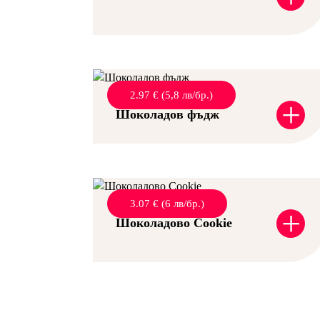
2.97 € (5,8 лв/бр.)
+
Шоколадов фъдж
3.07 € (6 лв/бр.)
+
Шоколадово Cookie