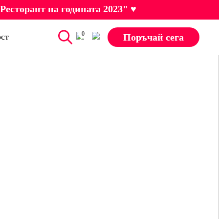
Ресторант на годината 2023" ♥
0
Поръчай сега
ст