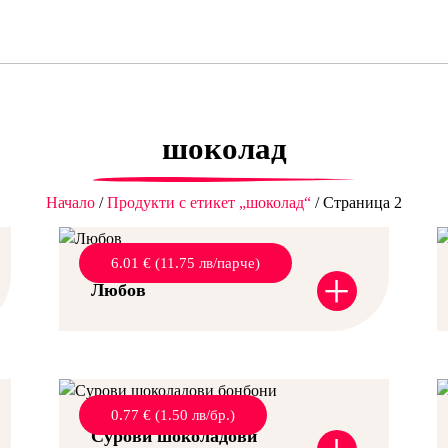
шоколад
Начало
/
Продукти с етикет „шоколад“
/ Страница 2
6.01 € (11.75 лв/парче)
+
Любов
0.77 € (1.50 лв/бр.)
Сурови шоколадови