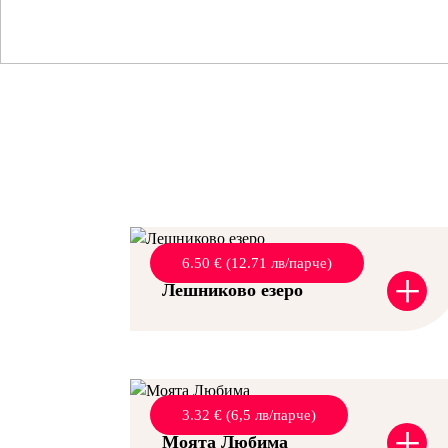
6.50 € (12.71 лв/парче)
+
Лешниково езеро
3.32 € (6,5 лв/парче)
+
Моята Любима