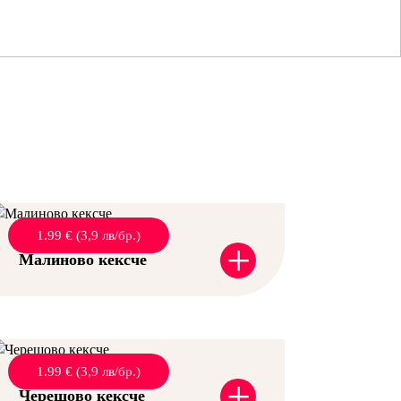
1.99 € (3,9 лв/бр.)
+
Малиново кексче
1.99 € (3,9 лв/бр.)
+
Черешово кексче