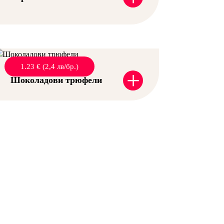
1.23 € (2,4 лв/бр.)
+
Шоколадови трюфели