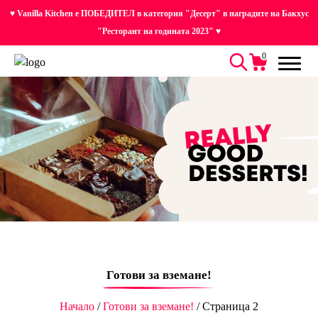
♥ Vanilla Kitchen е ПОБЕДИТЕЛ в категория "Десерт" в наградите на Бакхус
"Ресторант на годината 2023" ♥
0
Готови за вземане!
Начало
/
Готови за вземане!
/ Страница 2