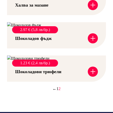
+
Халва за мазане
2.97 € (5,8 лв/бр.)
+
Шоколадов фъдж
1.23 € (2,4 лв/бр.)
+
Шоколадови трюфели
←
1
2