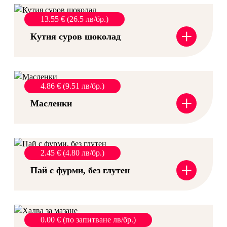
13.55 € (26.5 лв/бр.)
+
Кутия суров шоколад
4.86 € (9.51 лв/бр.)
+
Масленки
2.45 € (4.80 лв/бр.)
+
Пай с фурми, без глутен
0.00 € (по запитване лв/бр.)