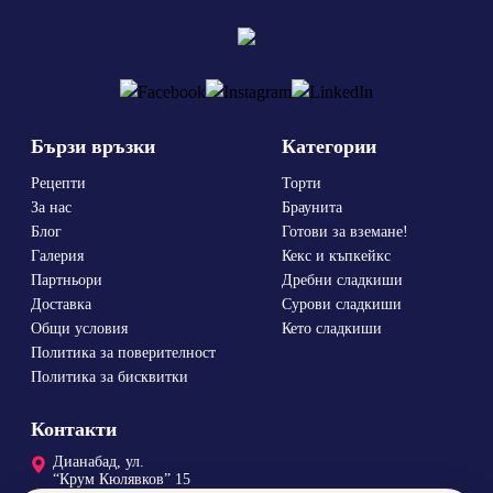
Бързи връзки
Категории
Рецепти
Торти
За нас
Браунита
Блог
Готови за вземане!
Галерия
Кекс и къпкейкс
Партньори
Дребни сладкиши
Доставка
Сурови сладкиши
Общи условия
Кето сладкиши
Политика за поверителност
Политика за бисквитки
Контакти
Дианабад, ул.
“Крум Кюлявков” 15