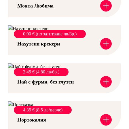
+
Моята Любима
0.00 € (по затитване лв/бр.)
+
Нахутени крекери
2.45 € (4.80 лв/бр.)
+
Пай с фурми, без глутен
4.35 € (8,5 лв/парче)
+
Портокалия