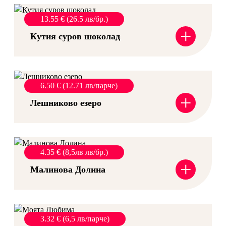
13.55 € (26.5 лв/бр.)
+
Кутия суров шоколад
6.50 € (12.71 лв/парче)
+
Лешниково езеро
4.35 € (8,5лв лв/бр.)
+
Малинова Долина
3.32 € (6,5 лв/парче)