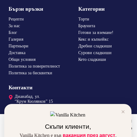
Бързи връзки
Категории
Рецепти
Торти
За нас
Браунита
Блог
Готови за вземане!
Галерия
Кекс и къпкейкс
Партньори
Дребни сладкиши
Доставка
Сурови сладкиши
Общи условия
Кето сладкиши
Политика за поверителност
Политика за бисквитки
Контакти
Дианабад, ул.
“Крум Кюлявков” 15
0878 46 45 14
×
order@vanillka.com
За да подобрим вашето преживяване, използваме бисквитки
Скъпи клиенти,
и ресурси от трети сайтове. Използвайки сайта автоматично
Vanilla Kitchen е във
се съгласявате с това.
ваканция през август
.