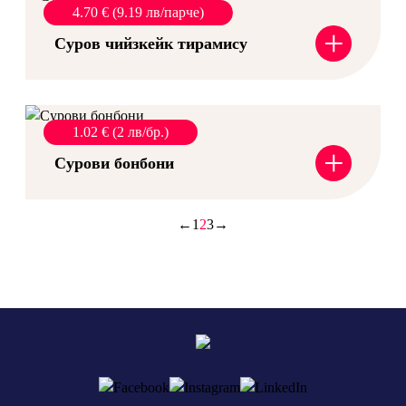
4.70 € (9.19 лв/парче)
+
Суров чийзкейк тирамису
1.02 € (2 лв/бр.)
+
Сурови бонбони
←
1
2
3
→