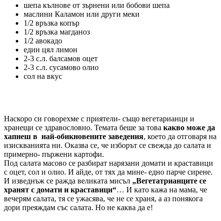
шепа кълнове от зърнени или бобови шепа
маслини Каламон или други меки
1/2 връзка копър
1/2 връзка магданоз
1/2 авокадо
един цял лимон
2-3 с.л. балсамов оцет
2-3 с.л. сусамово олио
сол на вкус
Наскоро си говорехме с приятели- също вегетарианци и
хранещи се здравословно. Темата беше за това
какво може да
хапнеш в най-обикновените заведения
, което да отговаря на
изискванията ни. Оказва се, че изборът се свежда до салата и
примерно- пържени картофи.
Под салата масово се разбират нарязани домати и краставици
с оцет, сол и олио. И айде, от тях да мине- едно парче сирене.
И изведнъж се ражда великата мисъл
„Вегетатрианците се
хранят с домати и краставици“
… И като кажа на мама, че
вечерям салата, тя се ужасява, че не се храня, а аз понякога
дори преяждам със салата. Но не каква да е!