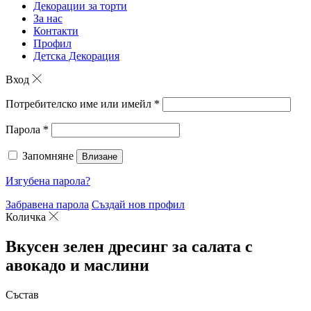
Декорации за торти
За нас
Контакти
Профил
Детска Декорация
Вход
Потребителско име или имейл
*
Парола
*
Запомняне
Влизане
Изгубена парола?
Забравена парола
Създай нов профил
Количка
Вкусен зелен дресинг за салата с
авокадо и маслини
Състав