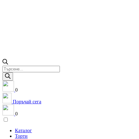
Products
search
0
Поръчай сега
0
Каталог
Торти