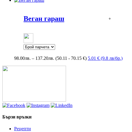
through
80.00лв.
Веган гараш
+
Price
98.00
лв.
–
137.20
лв.
(50.11 - 70.15 €)
5.01 € (9.8 лв/бр.)
range:
98.00лв.
through
137.20лв.
Бързи връзки
Рецепти