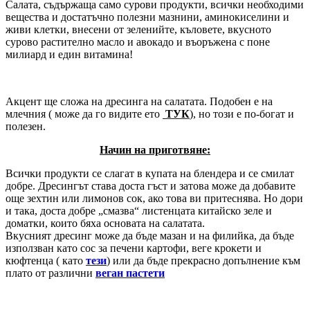
Салата, съдържаща само сурови продукти, всички необходими
вещества и достатъчно полезни мазнини, аминокиселини и
живи клетки, внесени от зеленийте, къловете, вкусното
сурово растително масло и авокадо и въоръжена с поне
милиард и един витамина!
Акцент ще сложа на дресинга на салатата. Подобен е на
млечния ( може да го видите ето
ТУК
), но този е по-богат и
полезен.
Начин на приготвяне:
Всички продукти се слагат в купата на блендера и се смилат
добре. Дресингът става доста гъст и затова може да добавите
още зехтин или лимонов сок, ако това ви притеснява. Но дори
и така, доста добре „смазва“ листенцата китайско зеле и
доматки, които бяха основата на салатата.
Вкусният дресинг може да бъде мазан и на филийка, да бъде
използван като сос за печени картофи, веге крокети и
кюфтенца ( като
тези
) или да бъде прекрасно допълнение към
плато от различни
веган пастети