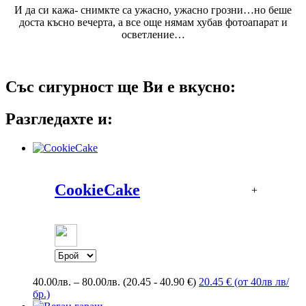
И да си кажа- снимкте са ужасно, ужасно грозни…но беше
доста късно вечерта, а все още нямам хубав фотоапарат и
осветление…
Със сигурност ще Ви е вкусно:
Разгледахте и:
CookieCake
+
Price
40.00
лв.
–
80.00
лв.
(20.45 - 40.90 €)
20.45 € (от 40лв лв/
range:
бр.)
40.00лв.