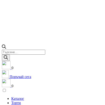
Products
search
0
Поръчай сега
0
Каталог
Торти