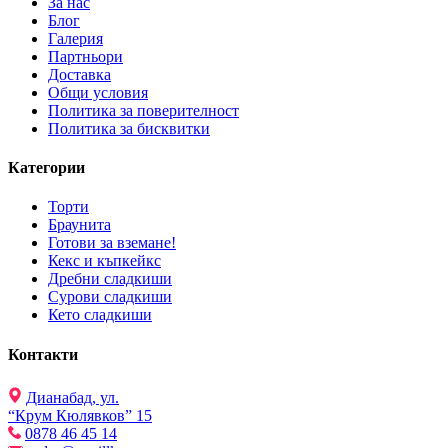
За нас
Блог
Галерия
Партньори
Доставка
Общи условия
Политика за поверителност
Политика за бисквитки
Категории
Торти
Браунита
Готови за вземане!
Кекс и къпкейкс
Дребни сладкиши
Сурови сладкиши
Кето сладкиши
Контакти
Дианабад, ул.
“Крум Кюлявков” 15
0878 46 45 14