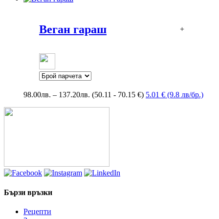
Веган гараш
+
Price
98.00
лв.
–
137.20
лв.
(50.11 - 70.15 €)
5.01 € (9.8 лв/бр.)
range:
98.00лв.
through
137.20лв.
Бързи връзки
Рецепти