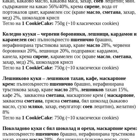
какао, какаово масло, какаова маса, захар,
соев
лецитин; мин.
съдържание на какао 56%/40%, крема
сирене
, вода от
портокалов цвят, карамелен сос (краве
масло
,
сметана
, захар,
мед) 2%, шоколадов крисп
Тегло на
1 CookieCake:
750g (~10 класически cookies)
Коледно кууки – червени боровинки, лешници, кардамон и
карамелен сос:
пълнозърнесто
пшенично
брашно,
нерафинирана тръстикова захар, краве
масло
28%, червени
боровинки 20%, лешници 20%, подправки: кардамон,
канела, крема
сирене
, карамелен сос (краве
масло
,
сметана
,
захар, мед) 2%, шоколадов крисп
Тегло на
1 CookieCake
: 750g (~10 класически cookies)
Лешниково куки – лешников тахан, кафе, маскарпоне
крем:
пълнозърнесто
пшенично
брашно, нерафинирана
тръстикова захар, краве
масло
28%,
лешников
тахан 15%,
кафе 2%, заквасена
сметана
, маскарпоне крем (
маскарпоне
,
заквасена
сметана
, прясна
сметана
, бял шоколад (какаово
масло, сухо
мляко
, захар, емулгатор:
соев
лецитин), желатин)
8%
Тегло на
1 CookieCake
: 750g (~10 класически cookies)
Поколадово куки с бял шоколад и орехи, маскарпоне крем:
пълнозърнесто
пшенично
брашно, нерафинирана тръстикова
захар, краве
масло
28%, бял шоколад (какаово масло, сухо