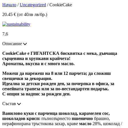
Начало
/
Uncategorized
/ CookieCake
20.45 € (от 40лв лв/бр.)
7,6
Описание
CookieCake е ГИГАНТСКА бисквитка с мека, дъвчаща
сърцевина и хрупкави крайчета!
Ароматна, вкусна и с много масло.
Можеш да нарежеш на 8 или 12 парчета; да сложиш
свещички за декорация.
Идеална за детски рожден ден, за почерпка в офиса, за
семейната трапеза или за по-нестандартен подарък.
С опция за надпис за рожден ден.
Състав
Ванилово куки с парченца шоколад, карамелен сос,
шоколадов крисп:
пълнозърнесто
пшенично
брашно,
нерафинирана тръстикова захар, краве
масло
28%, шоколад /