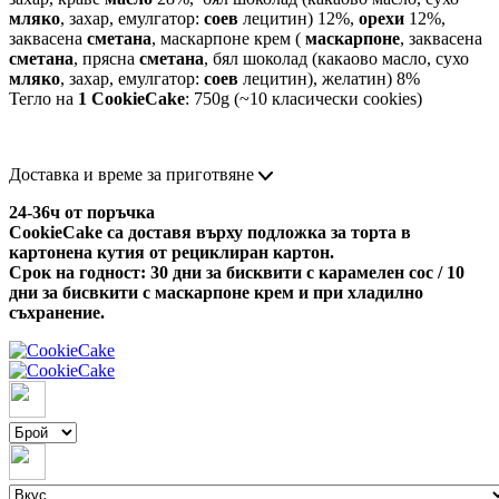
мляко
, захар, емулгатор:
соев
лецитин) 12%,
орехи
12%,
заквасена
сметана
, маскарпоне крем (
маскарпоне
, заквасена
сметана
, прясна
сметана
, бял шоколад (какаово масло, сухо
мляко
, захар, емулгатор:
соев
лецитин), желатин) 8%
Тегло на
1 CookieCake
: 750g (~10 класически cookies)
Доставка и време за приготвяне
24-36ч от поръчка
CookieCake са доставя върху подложка за торта в
картонена кутия от рециклиран картон.
Срок на годност: 30 дни за бисквити с карамелен сос / 10
дни за бисвкити с маскарпоне крем и при хладилно
съхранение.