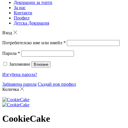
Декорации за торти
За нас
Контакти
Профил
Детска Декорация
Вход
Потребителско име или имейл
*
Парола
*
Запомняне
Влизане
Изгубена парола?
Забравена парола
Създай нов профил
Количка
CookieCake