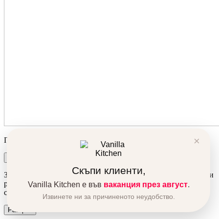
×
Продуктът беше добавен в количката ви!
Количка
Поръчка
Скъпи клиенти,
За да подобрим вашето преживяване, използваме бисквитки и
ресурси от трети сайтове. Използвайки сайта автоматично се
Vanilla Kitchen е във
ваканция през август
.
съгласявате с това.
Извинете ни за причиненото неудобство.
Разбрах