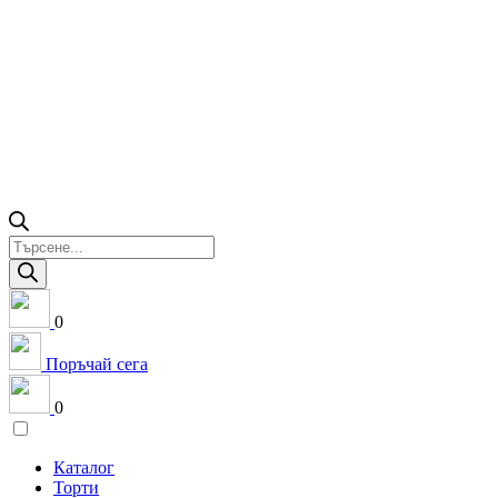
Products
search
0
Поръчай сега
0
Каталог
Торти