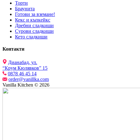
Торти
Браунита
Готови за вземане!
Кекс и къпкейкс
Дребни сладкиши
Сурови сладкиши
Кето сладкиши
Контакти
Дианабад, ул.
“Крум Кюлявков” 15
0878 46 45 14
order@vanillka.com
Vanilla Kitchen © 2026