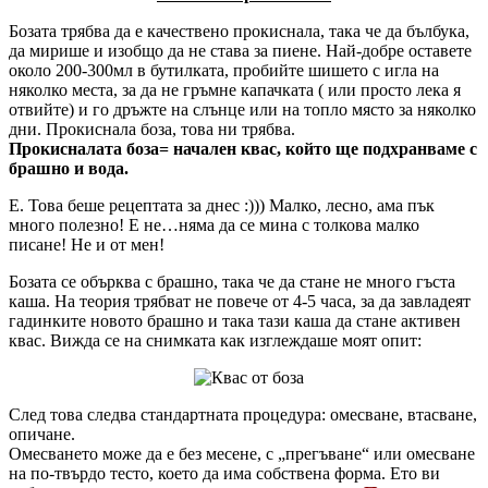
Бозата трябва да е качествено прокиснала, така че да бълбука,
да мирише и изобщо да не става за пиене. Най-добре оставете
около 200-300мл в бутилката, пробийте шишето с игла на
няколко места, за да не гръмне капачката ( или просто лека я
отвийте) и го дръжте на слънце или на топло място за няколко
дни. Прокиснала боза, това ни трябва.
Прокисналата боза= начален квас, който ще подхранваме с
брашно и вода.
Е. Това беше рецептата за днес :))) Малко, лесно, ама пък
много полезно! Е не…няма да се мина с толкова малко
писане! Не и от мен!
Бозата се обърква с брашно, така че да стане не много гъста
каша. На теория трябват не повече от 4-5 часа, за да завладеят
гадинките новото брашно и така тази каша да стане активен
квас. Вижда се на снимката как изглеждаше моят опит:
След това следва стандартната процедура: омесване, втасване,
опичане.
Омесването може да е без месене, с „прегъване“ или омесване
на по-твърдо тесто, което да има собствена форма. Ето ви