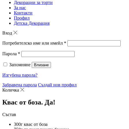
Декорации за торти
За нас
Контакти
Профил
Детска Декорация
Вход
Потребителско име или имейл
*
Парола
*
Запомняне
Влизане
Изгубена парола?
Забравена парола
Създай нов профил
Количка
Квас от боза. Да!
Състав
300г квас от боза