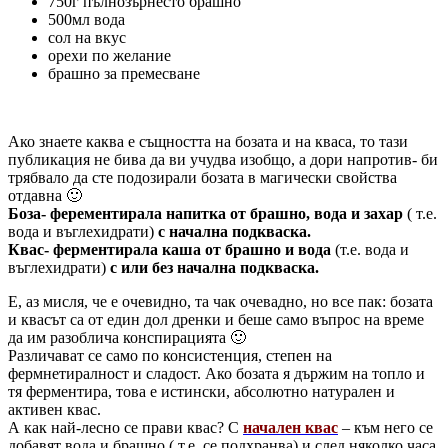
750г пълнозърнесто брашно
500мл вода
сол на вкус
орехи по желание
брашно за премесване
Ако знаете каква е същността на бозата и на кваса, то тази
публикация не бива да ви учудва изобщо, а дори напротив- би
трябвало да сте подозирали бозата в магически свойства
отдавна 🙂
Боза- ферементирала напитка от брашно, вода и захар
( т.е.
вода и въглехидрати)
с начална подкваска.
Квас- ферментирала каша от брашно и вода
(т.е. вода и
въглехидрати)
с или без начална подкваска.
Е, аз мисля, че е очевидно, та чак очевадно, но все пак: бозата
и квасът са от един дол дренки и беше само въпрос на време
да им разоблича конспирацията 🙂
Различават се само по консистенция, степен на
фермнетиралност и сладост. Ако бозата я държим на топло и
тя ферментира, това е истински, абсолютно натурален и
активен квас.
А как най-лесно се прави квас? С
начален квас
– към него се
добавят вода и брашно ( т.е. се подхранва) и след няколко часа,