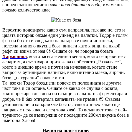
според съотношението
квас: нови брашно и вода
, имаме по-
голямо количество квас.
Вероятно подозирате какво съм направила, пък ако не, ето и
цялата история: бяхме един уикенд на палатки. Тодор е голям
фен на бозата и след като на пазара се появи истинска,
полезна и много вкусна боза, винаги като я види на някой
рафт, си взима от нея 🙂 Сещате се, че говоря за бозата
Хармоника
, която засега е единствената, която се прави не с
аспартам, а със захар и притежава свойството „Разваля се“,
което в днешно време е почти на изчезване, когато стане
въпрос за бутилирани напитки, включително млека, айряни,
бози, „натурални“ сокове и т.н.
Та, взе си Тодор боза,изпи повече от половината и другата
част така и си остана. Сещате се какво се случва с бозата,
която прекарва два дена на слънце в палатката- ферментира и
добре, че й бях отвъртяла капачката- не гръмна 😉 Съвсем
умишлено не изхвърлихме бозата, защото знаех какво ще
направя с нея- квас и след това хляб. То всъщност това е най-
трудното- да се въздържиш от последните 200мл вкусна боза в
името на Хляба!
Начин на приготвяне: