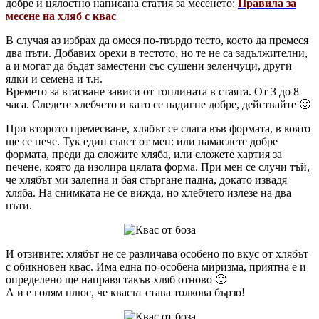
добре и цялостно написана статия за месенето:
Правила за
месене на хляб с квас
В случая аз избрах да омеся по-твърдо тесто, което да премеся
два пъти. Добавих орехи в тестото, но те не са задължителни,
а и могат да бъдат заместени със сушени зеленчуци, други
ядки и семена и т.н.
Времето за втасване зависи от топлината в стаята. От 3 до 8
часа. Следете хлебчето и като се надигне добре, действайте 🙂
При второто премесване, хлябът се слага във формата, в която
ще се пече. Тук един съвет от мен: или намаслете добре
формата, преди да сложите хляба, или сложете хартия за
печене, която да изолира цялата форма. При мен се случи тъй,
че хлябът ми залепна и бая стъргане падна, докато извадя
хляба. На снимката не се вижда, но хлебчето излезе на два
пъти.
И отзивите: хлябът не се различава особено по вкус от хлябът
с обикновен квас. Има една по-особена миризма, приятна е и
определено ще направя такъв хляб отново 🙂
А и е голям плюс, че квасът става толкова бързо!