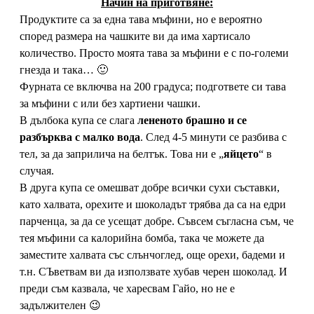
Начин на приготвяне:
Продуктите са за една тава мъфини, но е вероятно
според размера на чашките ви да има хартисало
количество. Просто моята тава за мъфини е с по-големи
гнезда и така… 🙂
Фурната се включва на 200 градуса; подгответе си тава
за мъфини с или без хартиени чашки.
В дълбока купа се слага
лененото брашно и се
разбърква с малко вода
. След 4-5 минути се разбива с
тел, за да заприлича на белтък. Това ни е „
яйцето
“ в
случая.
В друга купа се омешват добре всички сухи съставки,
като халвата, орехите и шоколадът трябва да са на едри
парченца, за да се усещат добре. Съвсем съгласна съм, че
тея мъфини са калорийна бомба, така че можете да
заместите халвата със слънчоглед, още орехи, бадеми и
т.н. СЪветвам ви да използвате хубав черен шоколад. И
преди съм казвала, че харесвам Гайо, но не е
задължителен 😉