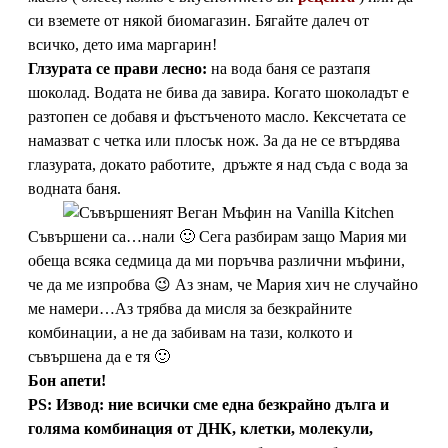
си вземете от някой биомагазин. Бягайте далеч от
всичко, дето има маргарин!
Глзурата се прави лесно:
на вода баня се разтапя
шоколад. Водата не бива да завира. Когато шоколадът е
разтопен се добавя и фъстъченото масло. Кексчетата се
намазват с четка или плосък нож. За да не се втърдява
глазурата, докато работите, дръжте я над съда с вода за
водната баня.
Съвършени са…нали 🙂 Сега разбирам защо Мария ми
обеща всяка седмица да ми поръчва различни мъфини,
че да ме изпробва 😉 Аз знам, че Мария хич не случайно
ме намери…Аз трябва да мисля за безкрайните
комбинации, а не да забивам на тази, колкото и
съвършена да е тя 🙂
Бон апети!
PS: Извод: ние всички сме една безкрайно дълга и
голяма комбинация от ДНК, клетки, молекули,