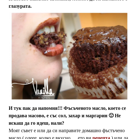
глазурата.
И тук пак да напомня!!! Фъсъченото масло, което се
продава масово, е със сол, захар и маргарин 🙁 Не
искаш да го ядеш, нали?
Моят съвет е или да си направите домашно фъстъчено
масло ( олеее, колко е вкусно…..ето ви
рецепта
) или да