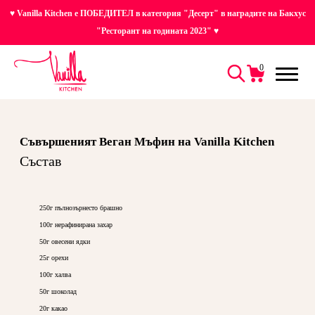
♥ Vanilla Kitchen е ПОБЕДИТЕЛ в категория "Десерт" в наградите на Бакхус
"Ресторант на годината 2023" ♥
0
Съвършеният Веган Мъфин на Vanilla Kitchen
Състав
250г пълнозърнесто брашно
100г нерафинирана захар
50г овесени ядки
25г орехи
100г халва
50г шоколад
20г какао