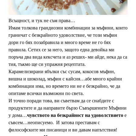
Всъщност, и тук не съм права…
Имам толкова грандиозни комбинации за мъфини, които
граничат с безкрайното удоволствие, че този мъфин
дори го бях позабравила и много време не го бях
правила. Сетих се за него, защото една девойка ми
поръча два вида кексчета и аз реших- ми айде, нека да са
тия, тъкмо ще си упражня рецептата.
Карамелизирани ябълки със сусам, кокосов мъфин,
вишна и шоколад, мъфин с кайсия…абе много крайни
комбинации има, но времето ни не е безкрайно, че да
опитаме всички възможни по света.
И точно поради това, ви съветвам да се снабдите с
продуктите и да направите бързо Съвършените Мъфини
у дома…
чувството на безкрайност на удоволствието
е
съвсем…неописуемо. И затова преставам с
философските ми писаници и ви давам напътствия!