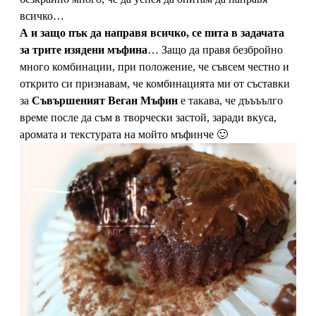
всичко…
А и защо пък да направя всичко, се пита в задачата
за трите изядени мъфина
… Защо да правя безбройно
много комбинации, при положение, че съвсем честно и
открито си признавам, че комбинацията ми от съставки
за
Съвършеният Веган Мъфин
е такава, че дъъъълго
време после да съм в творчески застой, заради вкуса,
аромата и текстурата на мойто мъфинче 🙂