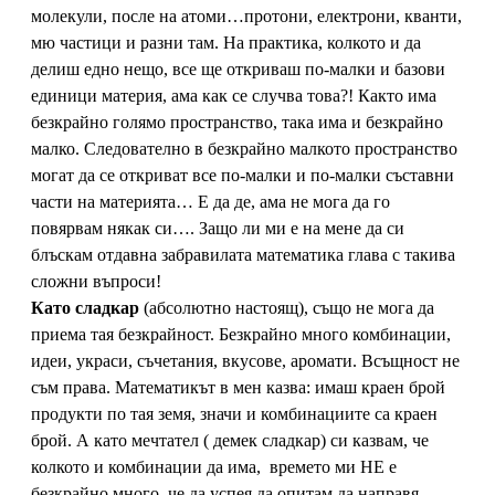
молекули, после на атоми…протони, електрони, кванти,
мю частици и разни там. На практика, колкото и да
делиш едно нещо, все ще откриваш по-малки и базови
единици материя, ама как се случва това?! Както има
безкрайно голямо пространство, така има и безкрайно
малко. Следователно в безкрайно малкото пространство
могат да се откриват все по-малки и по-малки съставни
части на материята… Е да де, ама не мога да го
повярвам някак си…. Защо ли ми е на мене да си
блъскам отдавна забравилата математика глава с такива
сложни въпроси!
Като сладкар
(абсолютно настоящ), също не мога да
приема тая безкрайност. Безкрайно много комбинации,
идеи, украси, съчетания, вкусове, аромати. Всъщност не
съм права. Математикът в мен казва: имаш краен брой
продукти по тая земя, значи и комбинациите са краен
брой. А като мечтател ( демек сладкар) си казвам, че
колкото и комбинации да има, времето ми НЕ е
безкрайно много, че да успея да опитам да направя