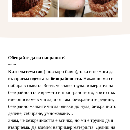
Обещайте да ги направите!
~~~
Като математик
( по-скоро бивш), така и не мога да
възприема
идеята за безкрайността.
Някак не ми се
побира в главата. Знам, че съществува- измерител на
безкрайността е времето и пространството, които пък
ние описваме в числа, и от там- безкрайните редици,
безкрайно малките числа близки до нула, безкрайното
делене, събиране, умножаване…
Знам, че безкрайността е всичко, но ми е трудно да я
възприема. Да вземем например материята. Делиш на