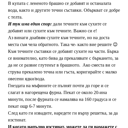
В купата с лененото брашно се добавят и останалата
вода, както и другите течни съставки. Объркват се добре
с телта.
И тук има един спор:
дали течните към сухите се
добавят или сухите към течните. Важно си е!
Аз винаги доабвям сухите към течните, но на доста
места съм чела обратното. Така че- както вие решите 😉
Към течните съставки се добавят сухите на части. Бърка
се внимателно, като бива да прекалявате с бъркането, за
да не се развие глутенът в брашното. Ако сместа ви се
струва прекалено течна или гъста, коригирайте с малко
овесени ядки/вода.
Гнездата на мъфините се пълнят почти до горе и се
слагат в нагорещена фурна. Пекат се около 20-ина
минути, после фурната се намалява на 160 градуса и се
пекат ощр 6-7 минути.
След като ги извадите, наредете ги върху решетка, за да
изстинат.
И когато напълно изстинат, можете да ги намажете с