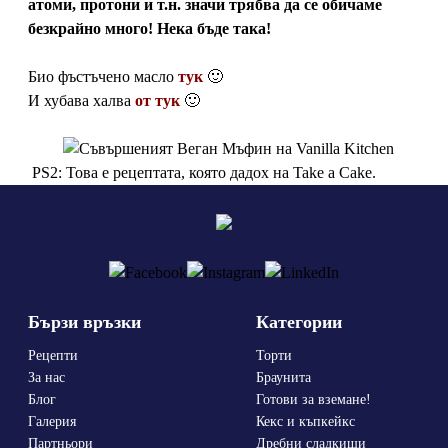
атоми, протони и т.н. значи трябва да се обичаме
безкрайно много! Нека бъде така!
Био фъстъчено масло
тук
🙂
И хубава халва
от тук
🙂
PS2: Това е рецептата, която дадох на Take a Cake.
Бързи връзки
Категории
Рецепти
Торти
За нас
Браунита
Блог
Готови за вземане!
Галерия
Кекс и къпкейкс
Партньори
Дребни сладкиши