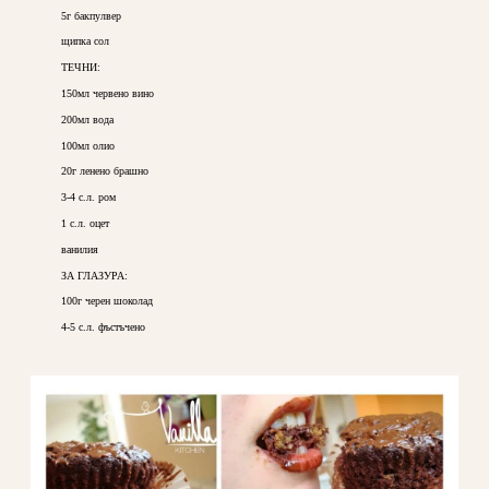
5г бакпулвер
щипка сол
ТЕЧНИ:
150мл червено вино
200мл вода
100мл олио
20г ленено брашно
3-4 с.л. ром
1 с.л. оцет
ванилия
ЗА ГЛАЗУРА:
100г черен шоколад
4-5 с.л. фъстъчено