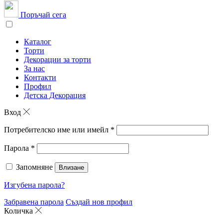
Поръчай сега
Каталог
Торти
Декорации за торти
За нас
Контакти
Профил
Детска Декорация
Вход
Потребителско име или имейл
*
Парола
*
Запомняне
Влизане
Изгубена парола?
Забравена парола
Създай нов профил
Количка