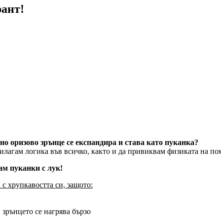
рант!
дно оризово зрънце се експандира и става като пуканка?
агам логика във всичко, както и да привиквам физиката на помо
ам пуканки с лук!
 с хрупкавостта си, защото:
в зрънцето се нагрява бързо