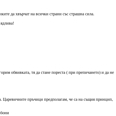
нките да хвърчат на всички страни със страшна сила.
 ядлива!
горим обвивката, тя да стане пореста ( при препичането) и да не
а. Царевичните пръчици предполагам, че са на същия принцип,