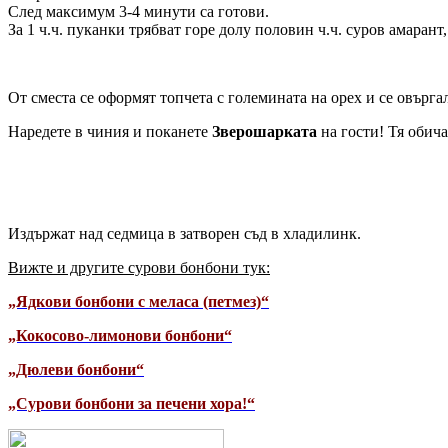
След максимум 3-4 минути са готови.
За 1 ч.ч. пуканки трябват горе долу половин ч.ч. суров амарант
От сместа се оформят топчета с големината на орех и се овърга
Наредете в чиния и поканете
Зверошарката
на гости! Тя обича
Издържат над седмица в затворен съд в хладилинк.
Вижте и другите сурови бонбони тук:
„Ядкови бонбони с меласа (петмез)“
„Кокосово-лимонови бонбони“
„Дюлеви бонбони“
„Сурови бонбони за печени хора!“