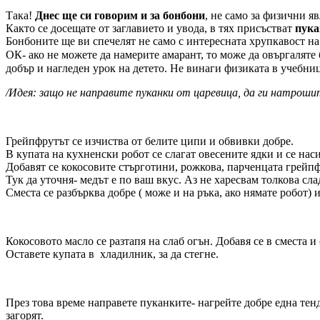
Така!
Днес ще си говорим и за бонбони
, не само за физични я
Както се досещате от заглавието и увода, в тях присъстват
пука
Бонбоните ще ви спечелят не само с интересната хрупкавост на 
ОК- ако не можете да намерите амарант, то може да овъргаляте 
добър и нагледен урок на детето. Не винаги физиката в учебни
/Идея: защо не направите пуканки от царевица, да ги натрош
Грейпфрутът се изчиства от белите ципи и обвивки добре.
В купата на кухненски робот се слагат овесените ядки и се нас
Добавят се кокосовите стърготини, рожкова, парченцата грейпф
Тук да уточня- медът е по ваш вкус. Аз не харесвам толкова сла
Сместа се разбърква добре ( може и на ръка, ако нямате робот) и
Кокосовото масло се разтапя на слаб огън. Добавя се в сместа и
Оставете купата в хладилник, за да стегне.
През това време направете пуканките- нагрейте добре една тенд
загорят.