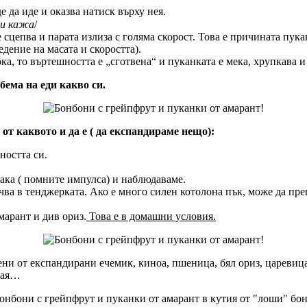
е да иде и оказва натиск върху нея.
 си кажа
/
 сцепва и парата излиза с голяма скорост. Това е причината пука
дение на масата и скоростта).
ока, то въртешността е „сготвена“ и пуканката е мека, хрупкава и
бема на еди какво си.
от каквото и да е ( да експандираме нещо):
ността си.
пака ( помните импулса) и наблюдаваме.
лучва в тенджерката. Ако е много силен котолона пък, може да пре
марант и див ориз.
Това е в домашни условия.
ни от експандирани ечемик, киноа, пшеница, бял ориз, царевиц
зная…