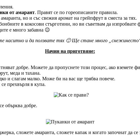
вления.
нки от амарант
. Правят се по гореописаните правила.
амаранта, но и със свежия аромат на грейпфрут в сместа за тях.
бонбните в кокосови стърготини, но ви съветвам да изпробвате ф
ците е много забавна 😉
ите наситно и да ползвате тях 🙂 Ще стане много „снежинесто“
Начин на приготвяне:
итняват добре. Можете да пропуснете този процес, ако вземете ф
рут, меда и тахана.
дко и слагам малко. Може би на вас ще трябва повече.
 се прехвърля в купа.
 се обърква добре.
жерка, сложете амаранта, сложете капак и когато започнат да се з