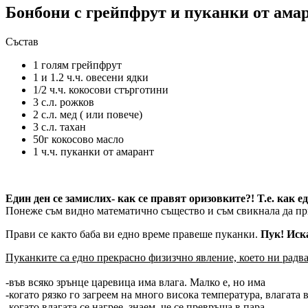
Бонбони с грейпфрут и пуканки от ама
Състав
1 голям грейпфрут
1 и 1.2 ч.ч. овесени ядки
1/2 ч.ч. кокосови стърготини
3 с.л. рожков
2 с.л. мед ( или повече)
3 с.л. тахан
50г кокосово масло
1 ч.ч. пуканки от амарант
Един ден се замислих- как се правят оризовките?! T.е. как е
Понеже съм видно математично същество и съм свикнала да прил
Прави се както баба ви едно време правеше пуканки.
Пук! Иск
Пуканките са едно прекрасно физизчно явление, което ни радва
-във всяко зрънце царевица има влага. Малко е, но има
-когато рязко го загреем на много висока температура, влагата 
-когато влагата се нагрее, знаем, че се превръща в пара