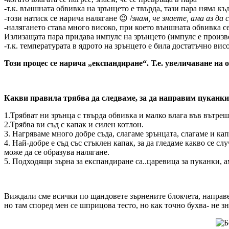
-т.к. външната обвивка на зрънцето е твърда, тази пара няма къд
-този натиск се нарича налягане 😉 /
знам, че знаете, ама аз да
-налягането става много високо, при което външната обвивка се
Излизащата пара придава импулс на зрънцето (импулс е произве
-т.к. температурата в ядрото на зрънцето е била достатъчно вис
Този процес се нарича „експандиране“. Т.е. увеличаване на о
Какви правила трябва да следваме, за да направим пуканки 
1.Трябват ни зрънца с твърда обвивка и малко влага във вътреш
2.Трябва ви съд с капак и силен котлон.
3. Нагряваме много добре съда, слагаме зрънцата, слагаме и ка
4. Най-добре е съд със стъклен капак, за да гледаме какво се с
може да се образува налягане.
5. Подходящи зърна за експандиране са..царевица за пуканки, а
Виждали сме всички по щандовете зърнените блокчета, направе
но там според мен се шприцова тесто, но как точно бухва- не 