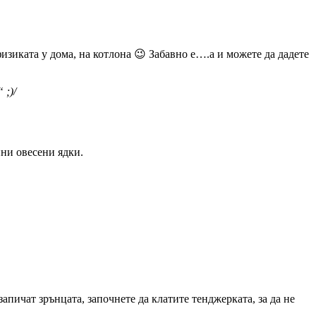
изиката у дома, на котлона 😉 Забавно е….а и можете да дадете
 ;)/
ини овесени ядки.
апичат зрънцата, започнете да клатите тенджерката, за да не