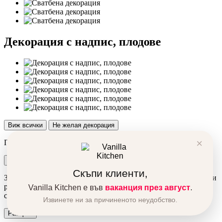
Декорация с надпис, плодове
Виж всички
Не желая декорация
×
Продуктът беше добавен в количката ви!
Количка
Поръчка
Скъпи клиенти,
За да подобрим вашето преживяване, използваме бисквитки и
ресурси от трети сайтове. Използвайки сайта автоматично се
Vanilla Kitchen е във
ваканция през август
.
съгласявате с това.
Извинете ни за причиненото неудобство.
Разбрах