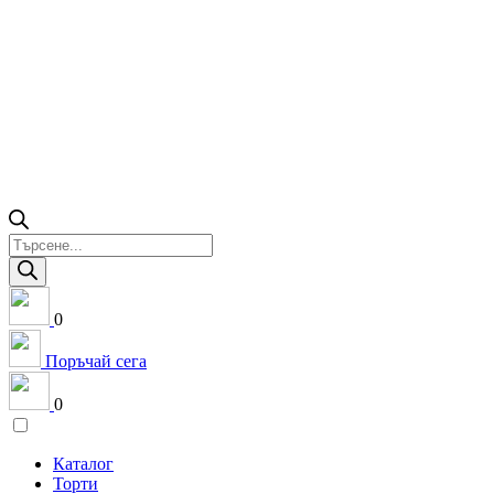
Products
search
0
Поръчай сега
0
Каталог
Торти