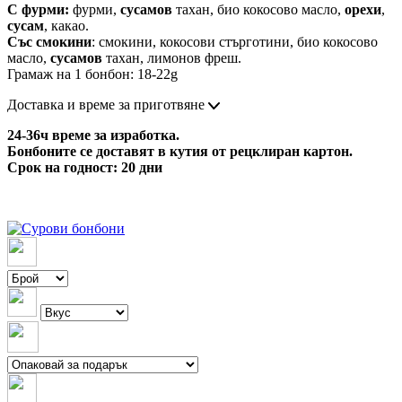
С фурми:
фурми,
сусамов
тахан, био кокосово масло,
орехи
,
сусам
, какао.
Със смокини
: смокини, кокосови стърготини, био кокосово
масло,
сусамов
тахан, лимонов фреш.
Грамаж на 1 бонбон: 18-22g
Доставка и време за приготвяне
24-36ч време за изработка.
Бонбоните се доставят в кутия от рецклиран картон.
Срок на годност: 20 дни