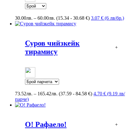
Price
30.00
лв.
–
60.00
лв.
(15.34 - 30.68 €)
3.07 € (6 лв/бр.)
range:
30.00лв.
through
60.00лв.
Суров чийзкейк
+
тирамису
Price
73.52
лв.
–
165.42
лв.
(37.59 - 84.58 €)
4.70 € (9.19 лв/
range:
парче)
73.52лв.
through
165.42лв.
О! Рафаело!
+