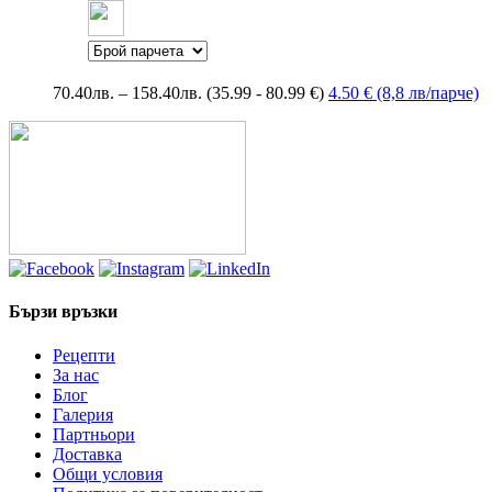
Price
70.40
лв.
–
158.40
лв.
(35.99 - 80.99 €)
4.50 € (8,8 лв/парче)
range:
70.40лв.
through
158.40лв.
Бързи връзки
Рецепти
За нас
Блог
Галерия
Партньори
Доставка
Общи условия