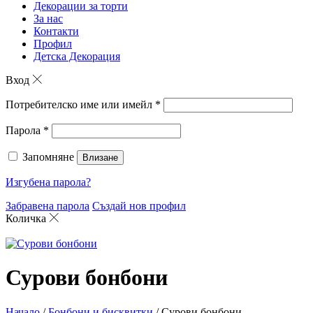
Декорации за торти
За нас
Контакти
Профил
Детска Декорация
Вход
Потребителско име или имейл
*
Парола
*
Запомняне
Влизане
Изгубена парола?
Забравена парола
Създай нов профил
Количка
Сурови бонбони
Начало
/
Бонбони и бисквитки
/ Сурови бонбони