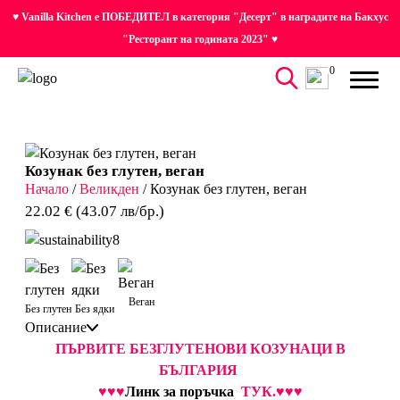
♥ Vanilla Kitchen е ПОБЕДИТЕЛ в категория "Десерт" в наградите на Бакхус
"Ресторант на годината 2023" ♥
0
Козунак без глутен, веган
Начало
/
Великден
/ Козунак без глутен, веган
22.02 € (43.07 лв/бр.)
8
Веган
Без глутен
Без ядки
Описание
ПЪРВИТЕ БЕЗГЛУТЕНОВИ КОЗУНАЦИ В
БЪЛГАРИЯ
♥
♥
♥
Линк за поръчка
ТУК
.♥♥♥