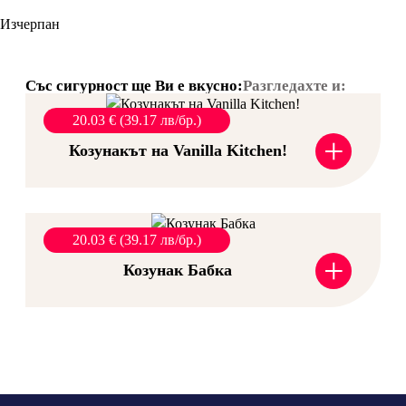
Изчерпан
Със сигурност ще Ви е вкусно:
Разгледахте и:
20.03 € (39.17 лв/бр.)
+
Козунакът на Vanilla Kitchen!
20.03 € (39.17 лв/бр.)
+
Козунак Бабка