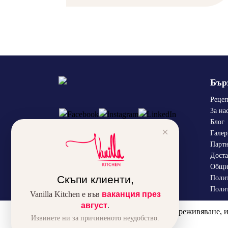
Бър
Реце
За на
Блог
×
Галер
Парт
Доста
Общи
Скъпи клиенти,
Полит
Полит
Vanilla Kitchen е във
ваканция през
август
.
За да подобрим вашето преживяване, из
Извинете ни за причиненото неудобство.