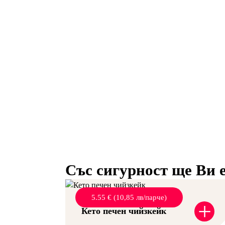
Със сигурност ще Ви е
5.55 € (10,85 лв/парче)
+
Кето печен чийзкейк