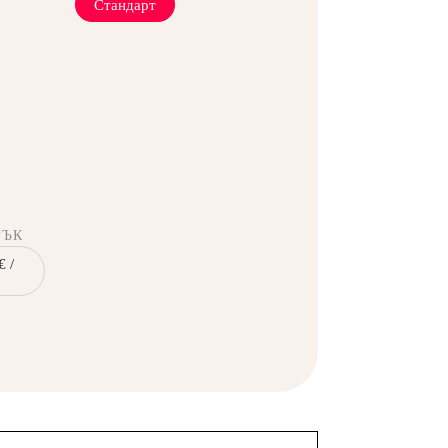
Стандарт
РЪК
€ /