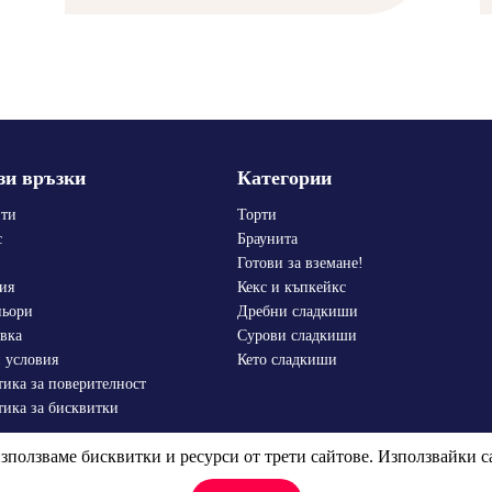
зи връзки
Категории
пти
Торти
с
Браунита
Готови за вземане!
ия
Кекс и къпкейкс
ньори
Дребни сладкиши
вка
Сурови сладкиши
 условия
Кето сладкиши
ика за поверителност
ика за бисквитки
ползваме бисквитки и ресурси от трети сайтове. Използвайки са
Vanilla Kitchen © 2026