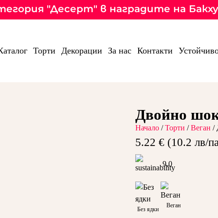
категория "Десерт" в наградите на Бакх
Каталог
Торти
Декорации
За нас
Контакти
Устойчиво
Двойно шок
Начало
/
Торти
/
Веган
/
5.22 € (10.2 лв/п
9,0
Веган
Без ядки