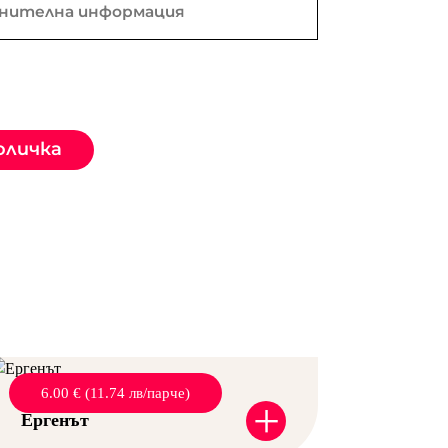
оличка
6.00 € (11.74 лв/парче)
+
Ергенът