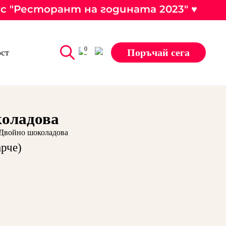
ус "Ресторант на годината 2023" ♥
0
Поръчай сега
ст
оладова
 Двойно шоколадова
арче)