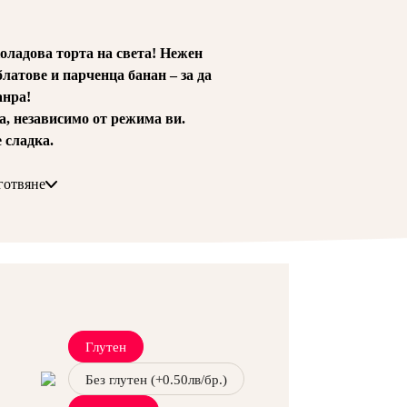
!
оладова торта на света! Нежен
латове и парченца банан – за да
анра!
а, независимо от режима ви.
е сладка.
готвяне
но
брашно, какао, нерафинирана
о брашно, шоколад Callebaut 56%/
ар,
нарязана в кутия от рециклиран
соев
лецитин/, захар Мусковадо,
но нишесте, банани.
наги уникално, освен когато не е
r
ни.
 дни след направата й.
Глутен
Без глутен (+0.50лв/бр.)