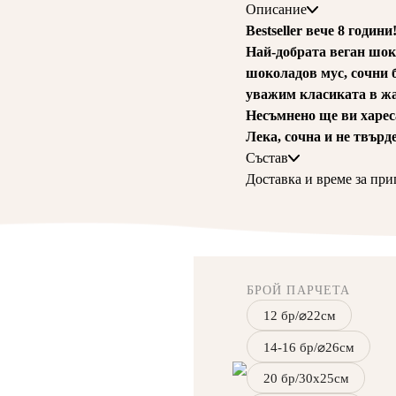
Описание
Bestseller вече 8 години
Най-добрата веган шок
шоколадов мус, сочни б
уважим класиката в ж
Несъмнено ще ви харес
Лека, сочна и не твърд
Състав
Пълнозърнесто
Доставка и време за при
пшенич
тръстикова захар, ленен
48ч от поръчка
какао, какаова маса, зах
Тортата се доставя не
ленено брашно, царевич
картон и декорирана ви
Грамаж на 1 парче: 165g
посочено друго.
Срок на годност: 7-10 д
БРОЙ ПАРЧЕТА
Тортата е най-вкусна 4
12 бр/⌀22см
14-16 бр/⌀26см
20 бр/30х25см