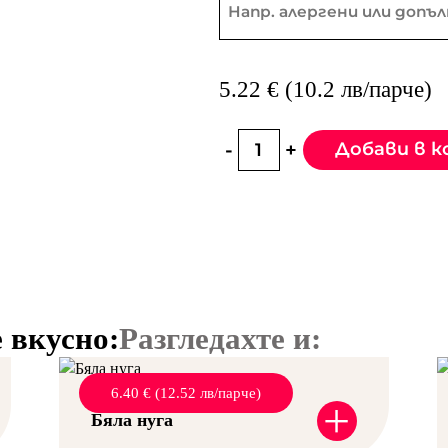
5.22 € (10.2 лв/парче)
-
+
Добави в к
 вкусно:
Разгледахте и:
6.40 € (12.52 лв/парче)
+
Бяла нуга