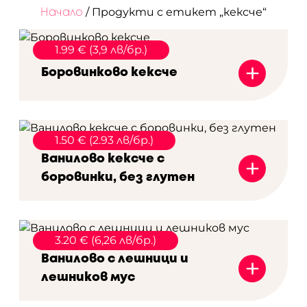
/ Продукти с етикет „кексче“
Начало
1.99 € (3,9 лв/бр.)
+
Боровинково кексче
1.50 € (2.93 лв/бр.)
+
Ванилово кексче с
боровинки, без глутен
3.20 € (6,26 лв/бр.)
+
Ванилово с лешници и
лешников мус