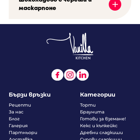
+
маскарпоне
Бързи връзки
Категории
Рецепти
Торти
За нас
Браунита
Блог
Готови за вземане!
Галерия
Кекс и къпкейкс
Партньори
Дребни сладкиши
Доставка
Сурови сладкиши