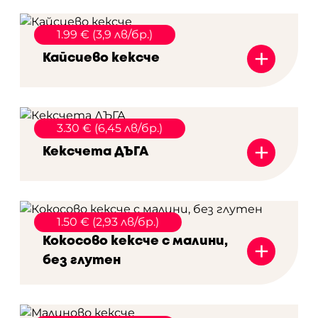
1.99 € (3,9 лв/бр.)
+
Кайсиево кексче
3.30 € (6,45 лв/бр.)
+
Кексчета ДЪГА
1.50 € (2,93 лв/бр.)
+
Кокосово кексче с малини,
без глутен