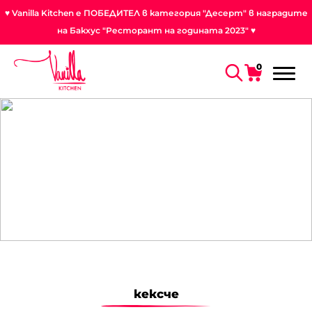
♥ Vanilla Kitchen е ПОБЕДИТЕЛ в категория "Десерт" в наградите
на Бакхус "Ресторант на годината 2023" ♥
0
кексче