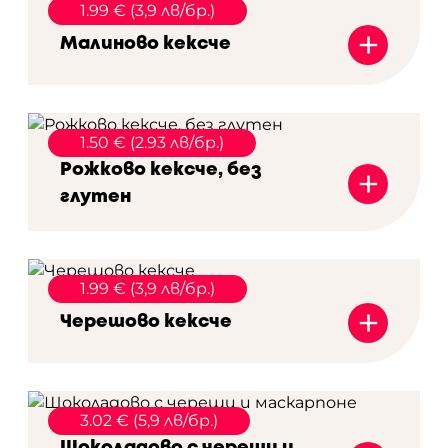
1.99 € (3,9 лв/бр.)
+
Малиново кексче
1.50 € (2.93 лв/бр.)
+
Рожково кексче, без
глутен
1.99 € (3,9 лв/бр.)
+
Черешово кексче
3.02 € (5,9 лв/бр.)
Шоколадово с череши и