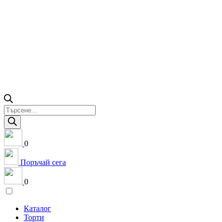
Products
search
0
Поръчай сега
0
Каталог
Торти