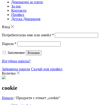
Декорации за торти
За нас
Контакти
Профил
Детска Декорация
Вход
Потребителско име или имейл
*
Парола
*
Запомняне
Влизане
Изгубена парола?
Забравена парола
Създай нов профил
Количка
cookie
Начало
/ Продукти с етикет „cookie“