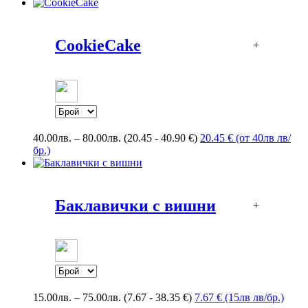
CookieCake
+
Price
40.00
лв.
–
80.00
лв.
(20.45 - 40.90 €)
20.45 € (от 40лв лв/
range:
бр.)
40.00лв.
through
80.00лв.
Баклавички с вишни
+
Price
15.00
лв.
–
75.00
лв.
(7.67 - 38.35 €)
7.67 € (15лв лв/бр.)