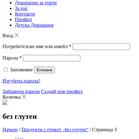
Декорации за торти
За нас
Контакти
Профил
Детска Декорация
Вход
Потребителско име или имейл
*
Парола
*
Запомняне
Влизане
Изгубена парола?
Забравена парола
Създай нов профил
Количка
без глутен
Начало
/
Продукти с етикет „без глутен“
/ Страница 3