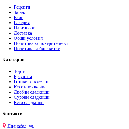
Рецепти
За нас
Блог
Галерия
Партньори
Доставка
Общи условия
Политика за поверителност
Политика за бисквитки
Категории
Торти
Браунита
Готови за вземане!
Кекс и къпкейкс
Дребни сладкиши
Сурови сладкиши
Кето сладкиши
Контакти
Дианабад, ул.