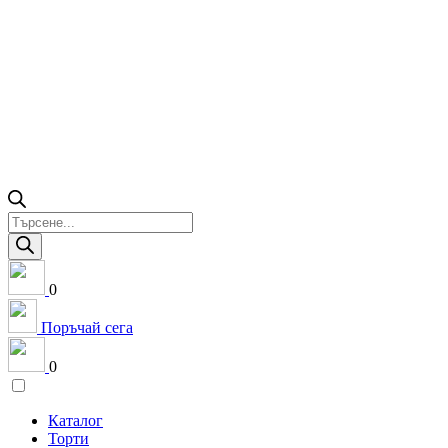
Products
search
0
Поръчай сега
0
Каталог
Торти