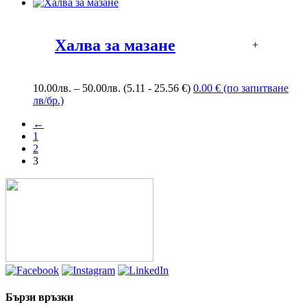
Халва за мазане
+
Price
10.00
лв.
–
50.00
лв.
(5.11 - 25.56 €)
0.00 € (по запитване
range:
лв/бр.)
10.00лв.
←
through
1
50.00лв.
2
3
Бързи връзки