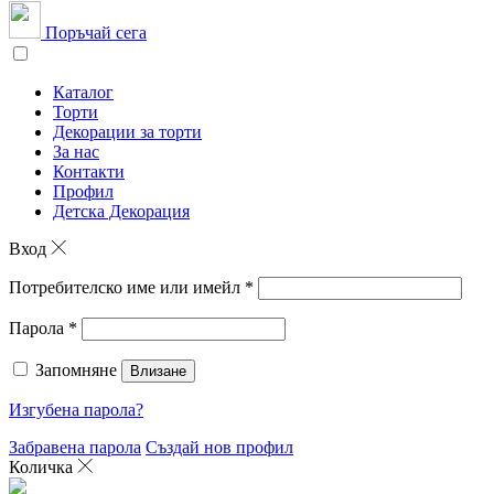
Поръчай сега
Каталог
Торти
Декорации за торти
За нас
Контакти
Профил
Детска Декорация
Вход
Потребителско име или имейл
*
Парола
*
Запомняне
Влизане
Изгубена парола?
Забравена парола
Създай нов профил
Количка