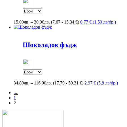
Price
15.00
лв.
–
30.00
лв.
(7.67 - 15.34 €)
0.77 € (1.50 лв/бр.)
range:
15.00лв.
through
30.00лв.
Шоколадов фъдж
Price
34.80
лв.
–
116.00
лв.
(17.79 - 59.31 €)
2.97 € (5,8 лв/бр.)
range:
←
34.80лв.
1
through
2
116.00лв.