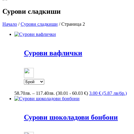
Сурови сладкиши
Начало
/
Сурови сладкиши
/ Страница 2
Сурови вафлички
Price
58.70
лв.
–
117.40
лв.
(30.01 - 60.03 €)
3.00 € (5.87 лв/бр.)
range:
58.70лв.
through
117.40лв.
Сурови шоколадови бонбони