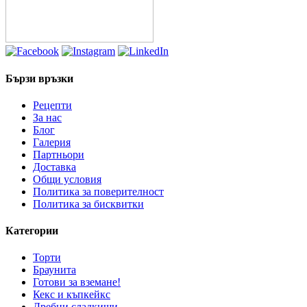
Бързи връзки
Рецепти
За нас
Блог
Галерия
Партньори
Доставка
Общи условия
Политика за поверителност
Политика за бисквитки
Категории
Торти
Браунита
Готови за вземане!
Кекс и къпкейкс
Дребни сладкиши