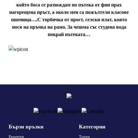
който боса се разхождам по пътека от фин прах
нагорещена пръст, а около мен са пожълтели класове
пшеница….С торбичка от прост, селски плат, която
нося на пръчка на рамо. За чешма със студена вода
покрай пътеката…
Бързи връзки
Категории
Рецепти
Торти