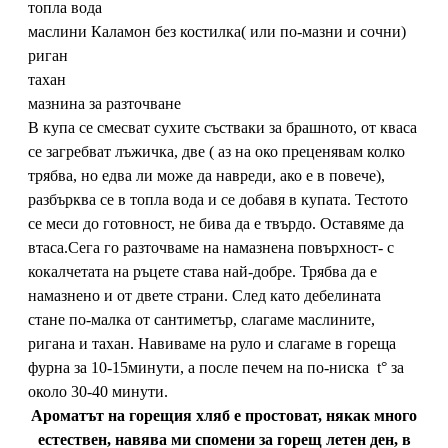
топла вода
маслини Каламон без костилка( или по-мазни и сочни)
риган
тахан
мазнина за разточване
В купа се смесват сухите състваки за брашното, от кваса
се загребват лъжичка, две ( аз на око преценявам колко
трябва, но едва ли може да навреди, ако е в повече),
разбърква се в топла вода и се добавя в купата. Тестото
се меси до готовност, не бива да е твърдо. Оставяме да
втаса.Сега го разточваме на намазнена повърхност- с
кокалчетата на ръцете става най-добре. Трябва да е
намазнено и от двете страни. След като дебелината
стане по-малка от сантиметър, слагаме маслините,
риганa и тахан. Навиваме на руло и слагаме в гореща
фурна за 10-15минути, а после печем на по-ниска t° за
около 30-40 минути.
Ароматът на горещия хляб е простоват, някак много
естествен, навява ми спомени за горещ летен ден, в