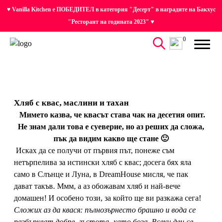
♥ Vanilla Kitchen е ПОБЕДИТЕЛ в категория "Десерт" в наградите на Бакхус
"Ресторант на годината 2023" ♥
0
Хляб с квас, маслини и тахан
Мимето казва, че квасът става чак на десетия опит.
Не знам дали това е суеверие, но аз реших да сложа,
пък да видим какво ще стане 🙂
Исках да се получи от първия път, понеже съм
нетърпелива за истински хляб с квас; досега бях яла
само в Слънце и Луна, в DreamHouse мисля, че пак
дават такъв. Ммм, а аз обожавам хляб и най-вече
домашен! И особено този, за който ще ви разкажа сега!
Сложих аз да квася: пълнозърнесто брашно и вода се
разбъркват добре, гъстота- като боза. Всеки ден се