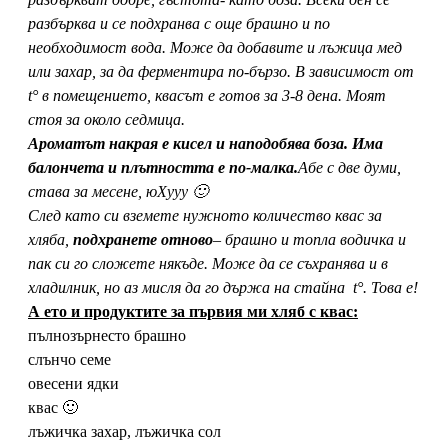
разбърква и се подхранва с още брашно и по
необходимост вода. Може да добавите и лъжица мед
или захар, за да ферментира по-бързо. В зависимост от
t° в помещението, квасът е готов за 3-8 дена. Моят
стоя за около седмица.
Ароматът накрая е кисел и наподобява боза. Има
балончета и плътността е по-малка.
Абе с две думи,
става за месене, юХууу 🙂
След като си вземете нужното количество квас за
хляба,
подхранете отново
– брашно и топла водичка и
пак си го сложете някъде. Може да се съхранява и в
хладилник, но аз мисля да го държа на стайна t°. Това е!
А ето и продуктите за първия ми хляб с квас:
пълнозърнесто брашно
слънчо семе
овесени ядки
квас 🙂
лъжичка захар, лъжичка сол