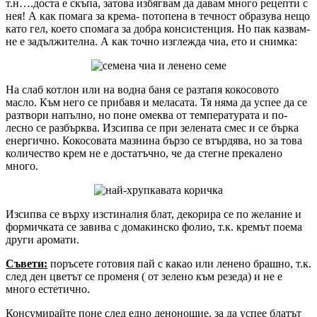
т.н….доста е скъпа, затова избягвам да давам много рецепти с
нея! А как помага за крема- потопена в течност образува нещо
като гел, което спомага за добра консистенция. Но пак казвам-
не е задължителна. А как точно изглежда чиа, ето и снимка:
На слаб котлон или на водна баня се разтапя кокосовото
масло. Към него се прибавя и меласата. Тя няма да успее да се
разтвори напълно, но поне омеква от температурата и по-
лесно се разбърква. Изсипва се при зелената смес и се бърка
енергично. Кокосовата мазнина бързо се втърдява, но за това
количество крем не е достатъчно, че да стегне прекалено
много.
Изсипва се върху изстиналия блат, декорира се по желание и
формичката се завива с домакинско фолио, т.к. кремът поема
други аромати.
Съвети:
поръсете готовия пай с какао или ленено брашно, т.к.
след ден цветът се променя ( от зелено към резеда) и не е
много естетично.
Консумирайте поне след едно денонощие, за да успее блатът