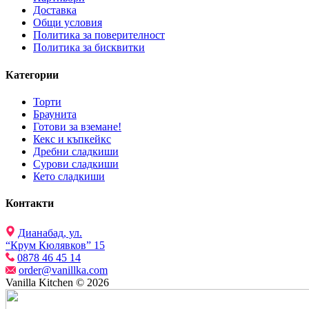
Доставка
Общи условия
Политика за поверителност
Политика за бисквитки
Категории
Торти
Браунита
Готови за вземане!
Кекс и къпкейкс
Дребни сладкиши
Сурови сладкиши
Кето сладкиши
Контакти
Дианабад, ул.
“Крум Кюлявков” 15
0878 46 45 14
order@vanillka.com
Vanilla Kitchen © 2026