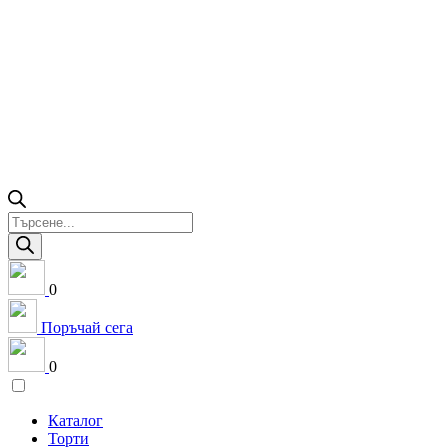
Products
search
0
Поръчай сега
0
Каталог
Торти