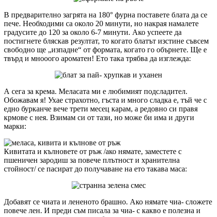
В предварително загрята на 180° фурна поставете блата да се
пече. Необходими са около 20 минути, но накрая намалете
градусите до 120 за около 6-7 минути. Ако успеете да
постигнете бляскав резултат, то когато блатът изстине съвсем
свободно ще „изпадне“ от формата, когато го обърнете. Ще е
твърд и мнооого ароматен! Ето така трябва да изглежда:
А сега за крема. Меласата ми е любимият подсладител.
Обожавам я! Ухае страхотно, гъста и много сладка е, тъй че с
едно бурканче вече трети месец карам, а редовно си правя
крмове с нея. Взимам си от тази, но може би има и други
марки:
Кивитата и кълновете от ръж /ако нямате, заместете с
пшеничен зародиш за повече плътност и хранителна
стойност/ се пасират до получаване на ето такава маса:
Добавят се чиата и лененото брашно. Ако нямате чиа- сложете
повече лен. И преди съм писала за чиа- с какво е полезна и