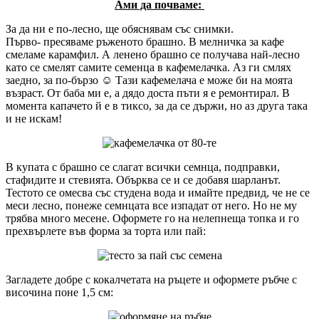
Ами да почваме:
За да ни е по-лесно, ще обяснявам със снимки.
Първо- пресяваме ръженото брашно. В мелничка за кафе
смеламе карамфил. А ленено брашно се получава най-лесно
като се смелят самите семенца в кафемелачка. Аз ги смлях
заедно, за по-бързо ☺ Тази кафемелача е може би на моята
възраст. От баба ми е, а дядо доста пъти я е ремонтирал. В
момента капачето й е в тиксо, за да се държи, но аз друга така
и не искам!
В купата с брашно се слагат всички семнца, подправки,
стафидите и стевията. Обърква се и се добавя шарланът.
Тестото се омесва със студена вода и имайте предвид, че не се
меси лесно, понеже семнцата все изпадат от него. Но не му
трябва много месене. Оформете го на нелепнеща топка и го
прехвърлете във форма за торта или пай:
Загладете добре с кокалчетата на ръцете и оформете ръбче с
височина поне 1,5 см: