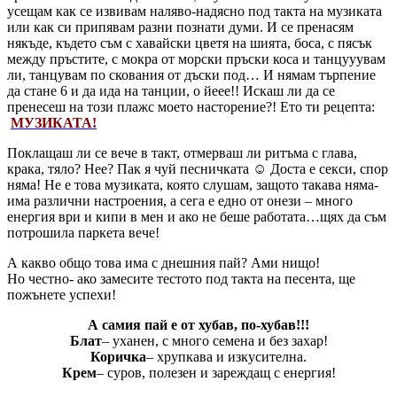
усещам как се извивам наляво-надясно под такта на музиката
или как си припявам разни познати думи. И се пренасям
някъде, където съм с хавайски цветя на шията, боса, с пясък
между пръстите, с мокра от морски пръски коса и танцууувам
ли, танцувам по скования от дъски под… И нямам търпение
да стане 6 и да ида на танции, о йеее!! Искаш ли да се
пренесеш на този плажс моето насторение?! Ето ти рецепта:
МУЗИКАТА!
Поклащаш ли се вече в такт, отмерваш ли ритъма с глава,
крака, тяло? Нее? Пак я чуй песничката ☺ Доста е секси, спор
няма! Не е това музиката, която слушам, защото такава няма-
има различни настроения, а сега е едно от онези – много
енергия ври и кипи в мен и ако не беше работата…щях да съм
потрошила паркета вече!
А какво общо това има с днешния пай? Ами нищо!
Но честно- ако замесите тестото под такта на песента, ще
пожънете успехи!
А самия пай е от хубав, по-хубав!!!
Блат
– уханен, с много семена и без захар!
Коричка
– хрупкава и изкусителна.
Крем
– суров, полезен и зареждащ с енергия!