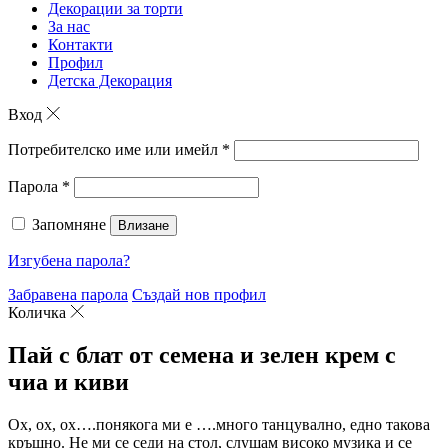
Декорации за торти
За нас
Контакти
Профил
Детска Декорация
Вход
Потребителско име или имейл
*
Парола
*
Запомняне
Влизане
Изгубена парола?
Забравена парола
Създай нов профил
Количка
Пай с блат от семена и зелен крем с
чиа и киви
Ох, ох, ох….понякога ми е ….много танцувално, едно такова
кръшно. Не ми се седи на стол, слушам високо музика и се