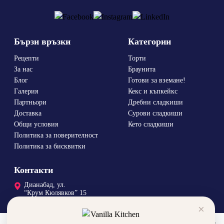
Бързи връзки
Категории
Рецепти
Торти
За нас
Браунита
Блог
Готови за вземане!
Галерия
Кекс и къпкейкс
Партньори
Дребни сладкиши
Доставка
Сурови сладкиши
Общи условия
Кето сладкиши
Политика за поверителност
Политика за бисквитки
Контакти
Дианабад, ул.
“Крум Кюлявков” 15
0878 46 45 14
×
order@vanillka.com
За да подобрим вашето преживяване, използваме бисквитки