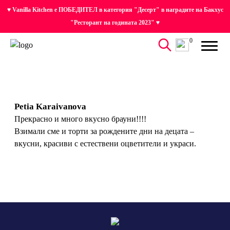
♥ Vanilla Kitchen е ПОБЕДИТЕЛ в категория "Десерт" в наградите на Бакхус
"Ресторант на годината 2023" ♥
0
Petia Karaivanova
Прекрасно и много вкусно брауни!!!!
Взимали сме и торти за рождените дни на децата –
вкусни, красиви с естествени оцветители и украси.