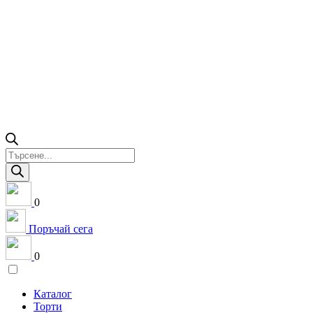
Products
search
0
Поръчай сега
0
Каталог
Торти