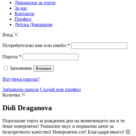
Декорации за торти
За нас
Контакти
Профил
Детска Декорация
Вход
Потребителско име или имейл
*
Парола
*
Запомняне
Влизане
Изгубена парола?
Забравена парола
Създай нов профил
Количка
Didi Draganova
Поръчахме торта за рождения ден на момиченцето ни и тя
беше невероятна! Уникален вкус и нормални цени за
безупречното качество! Невероятни сте! Благодаря много! 😊