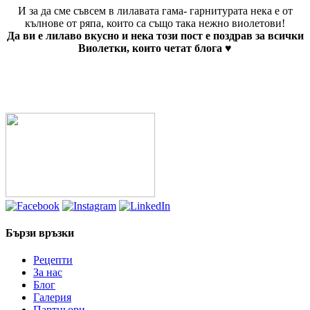
И за да сме съвсем в лилавата гама- гарнитурата нека е от
кълнове от ряпа, които са също така нежно виолетови!
Да ви е лилаво вкусно и нека този пост е поздрав за всички
Виолетки, които четат блога ♥
Бързи връзки
Рецепти
За нас
Блог
Галерия
Партньори