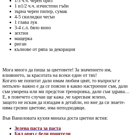
1/3 ч.ч. черен ориз
1 и1/2 ч.ч. изчистени гъби
зърна черен пипер, сумак
4-5 скилидки чесън
1 глава лук
3-4 с.л. бяло вино
зехтин
мащерка
риган
кълнове от ряпа за декорация
Мога много да пиша за цветовете! За значението им,
влиянието, за красотата на всеки един от тях!
Когато ме попитат дали имам любим цвят, то въпросът е
непълен- важно е да се поясни в какво настроение съм, дали
съм уморена или ми предстои тренировка, дали съм здрава…
Е, в повечето случаи ще кажа ,че харесвам зелено,
защото не искам да изпадам в детайли, но вие да си знаете-
няма грозни цветове, има неподходящи.
Във Ваниловата кухня минаха доста цветни ястия:
Зелена паста за паста
Бял ориз с бели приятели