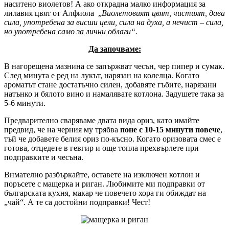
наситено виолетов! А ако открадна малко информация за
лилавия цвят от Алфиола „
Виолетовият цвят, чистият, дава
сила, употребена за висши цели, сила на духа, а нечист – сила,
но употребена само за лични облаги“.
Да започваме:
В нагорещена мазнина се запържват чесън, чер пипер и сумак.
След минута е ред на лукът, нарязан на колелца. Когато
ароматът стане достатъчно силен, добавяте гъбите, нарязани
натънко и бялото вино и намалявате котлона. Задушете така за
5-6 минути.
Предварително сваряваме двата вида ориз, като имайте
предвид, че на черния му трябва
поне с 10-15 минути повече
,
тъй че добавете белия ориз по-късно. Когато оризовата смес е
готова, отцедете в гевгир и още топла прехвърлете при
подправките и чесъна.
Внмателно разбъркайте, оставете на изключен котлон и
поръсете с мащерка и риган. Любимите ми подправки от
българската кухня, макар че повечето хора ги обиждат на
„чай“. А те са достойни подправки! Чест!