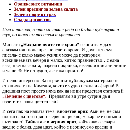
Оранжевите витамини
Зелен дресинг за зелена салата
Зелено пюре от грах
Сладко-розов сок
Има и такива, които си чакат реда да бъдат публикувани
тук, но така им тествам търпението.
Мисълта
„Нахрани очите си с храна“
се опитвам да я
спазвам или поне през повечето време. И друг път съм
писала- с колко малко усилия може да превърнем
всекидневната вечеря в малко, китно празненство…с една
ваза, цветна салата, шарена покривка, весело-изписани чинии
и чаши ☺ Не е трудно, а е така приятно!
И нещо интересно! За първи път публикувам материал от
страничката на Камелия, която е чудно нежна и ефирна! В
днешния пост просто няма как да не ви представя статията й
„Лечение с цветове“
.
Предлагам ви утре сутрин да я
изчетете с чаша цветен чай!
И сега пак на нашата тема-
виолетов ориз!
Ами не, не съм
постигнала този цвят с червено цвекло, макар че е напълно
възможно!
Тайната е в черния ориз
, който ако се свари
заедно с белия, дава цвят, който е неописуемо красив и