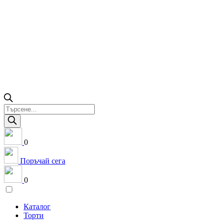
Products
search
0
Поръчай сега
0
Каталог
Торти