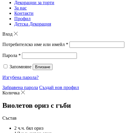
Декорации за торти
За нас
Контакти
Профил
Детска Декорация
Вход
Потребителско име или имейл
*
Парола
*
Запомняне
Влизане
Изгубена парола?
Забравена парола
Създай нов профил
Количка
Виолетов ориз с гъби
Състав
2 ч.ч. бял ориз