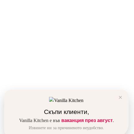
Рецепти
Торти
За нас
Браунита
Блог
Готови за вземане!
Галерия
Кекс и къпкейкс
Партньори
Дребни сладкиши
Доставка
Сурови сладкиши
Общи условия
Кето сладкиши
Политика за поверителност
Политика за бисквитки
Контакти
Дианабад, ул.
“Крум Кюлявков” 15
0878 46 45 14
×
order@vanillka.com
Скъпи клиенти,
Vanilla Kitchen е във
ваканция през август
.
Извинете ни за причиненото неудобство.
Vanilla Kitchen © 2026