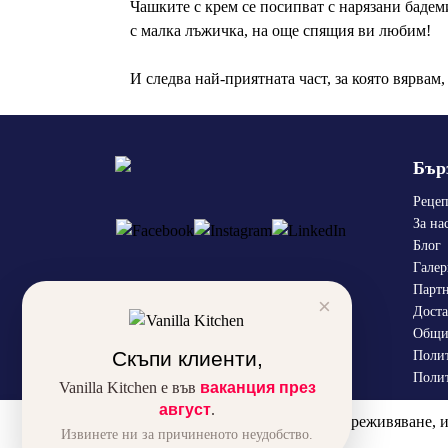
Чашките с крем се посипват с нарязани бадеми,
с малка лъжичка, на още спящия ви любим!
И следва най-приятната част, за която вярвам
Бър
Реце
За на
Блог
Галер
Парт
×
Доста
Общи
Скъпи клиенти,
Полит
Полит
Vanilla Kitchen е във
ваканция през
август
.
За да подобрим вашето преживяване, из
Извинете ни за причиненото неудобство.