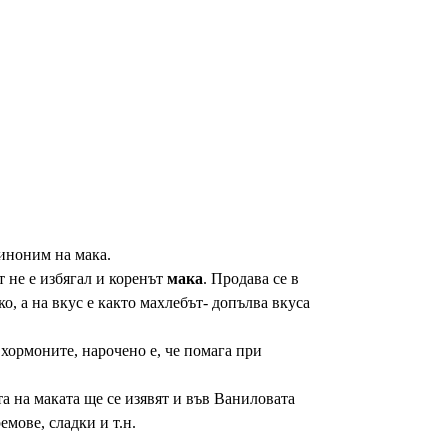
иноним на мака.
т не е избягал и коренът
мака
. Продава се в
, а на вкус е както махлебът- допълва вкуса
 хормоните, нарочено е, че помага при
та на маката ще се изявят и във Ваниловата
емове, сладки и т.н.