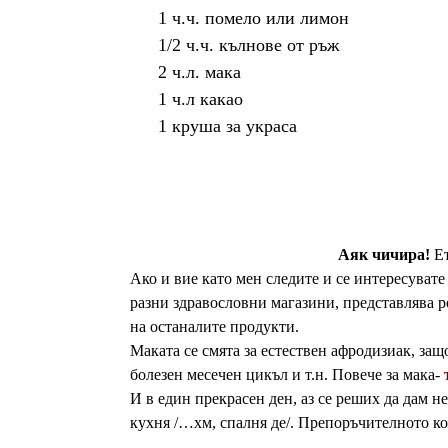
1 ч.ч. помело или лимон
1/2 ч.ч. кълнове от ръж
2 ч.л. мака
1 ч.л какао
1 круша за украса
Аяк чичира!
Ет
Ако и вие като мен следите и се интересувате 
разни здравословни магазини, представлява ро
на останалите продукти.
Маката се смята за естествен афродизиак, защ
болезен месечен цикъл и т.н. Повече за мака-
И в един прекрасен ден, аз се реших да дам не
кухня /…хм, спалня де/. Препоръчителното коли