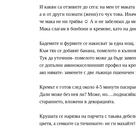
И какви са отзивите до сега: на мен от маката
а и от други познати (жени) го чух това. Ина
че мака не ни трябва ☺ А и не забелязах да 
Мака слагам в бонбони и кремове, като на дне
Бадемите и фурмите се накисват за една нощ. 
Към тях се добавят банана, помелото и кълнов
Тук да уточним- помелото може да бъде замене
се допълни аминокиселинният профил на крема
ако нямате- заменете с две лъжици пшеничен
Кремът е готов след около 4-5 минути пасиран
Дали може без нея ли? Може, но….поднасяйки 
старанието, вложени в декорацията.
Крушата се нарязва на парчета с такава дебели
цветя, а семките са тичинките- не ги махайте!