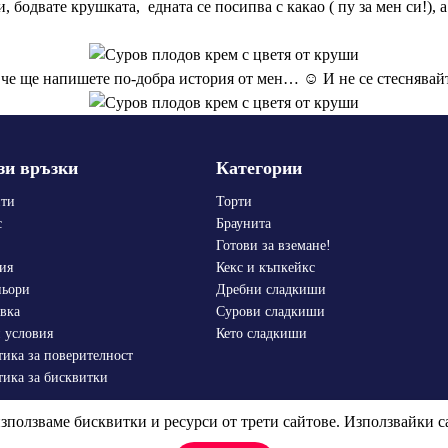
 бодвате крушката, едната се посипва с какао ( пу за мен си!), а
, че ще напишете по-добра история от мен… ☺ И не се стеснявайт
зи връзки
Категории
пти
Торти
с
Браунита
Готови за вземане!
ия
Кекс и къпкейкс
ньори
Дребни сладкиши
вка
Сурови сладкиши
 условия
Кето сладкиши
ика за поверителност
ика за бисквитки
ползваме бисквитки и ресурси от трети сайтове. Използвайки са
Vanilla Kitchen © 2026