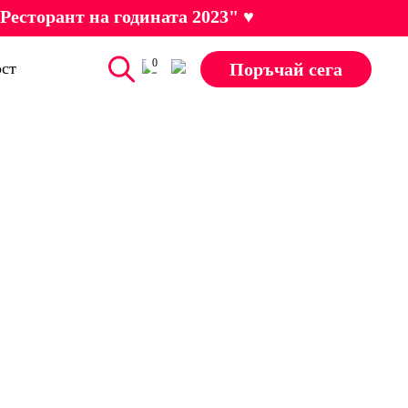
Ресторант на годината 2023" ♥
0
Поръчай сега
ст