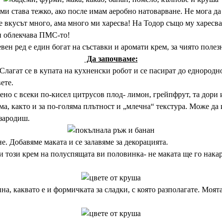
 ми става тежко, ако после имам аеробно натоварване. Не мога да 
че вкусът много, ама много ми харесва! На Тодор също му харесва
ми облекчава ПМС-то!
вен ред е един богат на съставки и аромати крем, за чиято поле
Да започваме:
Слагат се в купата на кухненски робот и се пасират до еднородн
ете.
но с всеки по-кисел цитрусов плод- лимон, грейпфрут, та дори и 
, както и за по-голяма плътност и „млечна“ текстура. Може да 
 зародиш.
е. Добавяме маката и се залавяме за декорацията.
този крем на полуспящата ви половинка- не маката ще го накар
на, каквато е и формичката за сладки, с която разполагате. Моят