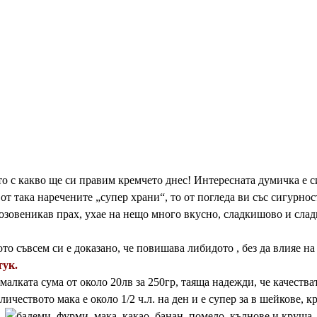
о с какво ще си правим кремчето днес! Интересната думичка е с
от така наречените „супер храни“, то от погледа ви със сигурнос
зовеникав прах, ухае на нещо много вкусно, сладкишово и сладко
ото съвсем си е доказано, че повишава либидото , без да влияе на
тук
.
малката сума от около 20лв за 250гр, таяща надежди, че качества
чеството мака е около 1/2 ч.л. на ден и е супер за в шейкове, кр