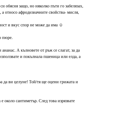
си обясня защо, но няколко пъти го забелязах,
, а относо афродизиачните свойства- мисля,
зност и вкус спор не може да има ☺
о пюре.
ананас. А кълновете от ръж се слагат, за да
използвате и покълнала пшеница или елда, а
а да ви целуне! Той/тя ще оцени грижата и
а е около сантиметър. След това изрязвате