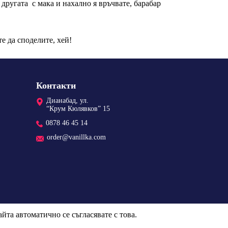
 другата с мака и нахално я връчвате, барабар
е да споделите, хей!
Контакти
Дианабад, ул.
“Крум Кюлявков” 15
0878 46 45 14
order@vanillka.com
йта автоматично се съгласявате с това.