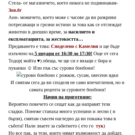
Стела- от магазинчето, което никога не подминавам-
Зоя.бг
Анн- момичето, което може с часове да ви разкриви
потресаващи и грозни истини за това как се отглеждат
животни в днешно време, за
насилието и
експлоатацията, за жестокостта…
Предаването е това:
Споделено с Камелия
и ще бъде
излъчено на
5 януари от 16:30 до 17:30!
Още от сега
Тодор( мойта ♥) обеща, че ще си е вкъщи с бира и
пуканки ☺ Или пък със сурови бонбони!
И смятам сега да ви споделя не само впечатления, но и
самата рецепта за суровите бонбони!
Начин на приготвяне:
Вероятно повечето се сещат как да направят тези
сладки. Понеже станаха много успешни и лесни ( и
бързи), смятам съвсем нагледно да ви покажа това в
събота! Нали знаете за събитието ( ето го
тук
)
Но все пак, за тези, които нямат възможност да дойдат,