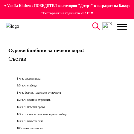
♥ Vanilla Kitchen е ПОБЕДИТЕЛ в категория "Десерт" в наградите на Бакхус
"Ресторант на годината 2023" ♥
0
Сурови бонбони за печени хора!
Състав
1 ч.ч. овесени ядки
3/3 ч.ч. стафиди
1 ч.ч. фурми, накиснати от вечерта
1/2 ч.ч. брашно от рожков
1/3 ч.ч. небелен сусам
1/3 ч.ч. слънчо семе или ядки по избор
1/3 ч.ч. кокосов сняг
100г кокосово масло