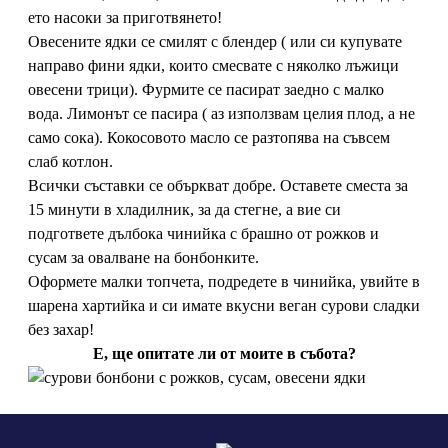
ето насоки за приготвянето!
Овесените ядки се смилят с блендер ( или си купувате
направо фини ядки, които смесвате с няколко лъжици
овесени трици). Фурмите се пасират заедно с малко
вода. Лимонът се пасира ( аз използвам целия плод, а не
само сока). Кокосовото масло се разтопява на съвсем
слаб котлон.
Всички съставки се объркват добре. Оставете сместа за
15 минути в хладилник, за да стегне, а вие си
подгответе дълбока чинийка с брашно от рожков и
сусам за овалване на бонбонките.
Оформете малки топчета, подредете в чинийка, увийте в
шарена хартийка и си имате вкусни веган сурови сладки
без захар!
Е, ще опитате ли от моите в събота?