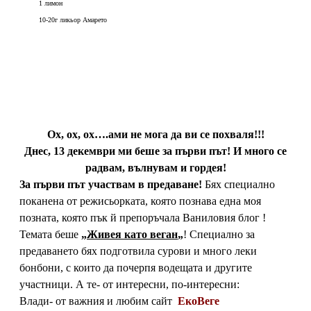
1 лимон
10-20г ликьор Амарето
Ох, ох, ох….ами не мога да ви се похваля!!!
Днес, 13 декември ми беше за първи път! И много се
радвам, вълнувам и гордея!
За първи път участвам в предаване!
Бях специално
поканена от режисьорката, която познава една моя
позната, която пък й препоръчала Ваниловия блог !
Темата беше
„
Живея като веган
„
! Специално за
предаването бях подготвила сурови и много леки
бонбони, с които да почерпя водещата и другите
участници. А те- от интересни, по-интересни:
Влади- от важния и любим сайт
ЕкоВеге