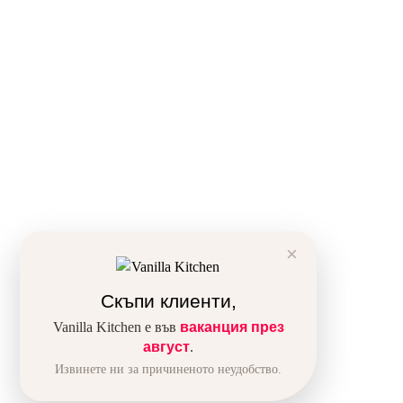
Леля Мая така и не каза дали Стефчо е опаз
Бър
Реце
За на
Блог
Галер
Парт
×
Доста
Общи
Скъпи клиенти,
Полит
Полит
Vanilla Kitchen е във
ваканция през
август
.
Извинете ни за причиненото неудобство.