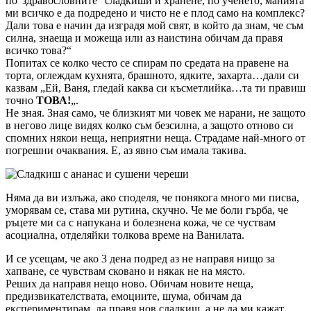
по“здравословните“ сладкиши и хранене, по ученето, манията
ми всичко е да подредено и чисто не е плод само на комплекс?
Дали това е начин да изградя мой свят, в който да знам, че съм
силна, знаеща и можеща или аз наистина обичам да правя
всичко това?“
Попитах се колко често се спирам по средата на правене на
торта, оглеждам кухнята, брашното, ядките, захарта…дали си
казвам „Ей, Ваня, гледай каква си късметлийка…та ти правиш
точно
ТОВА!
„.
Не зная. Зная само, че близкият ми човек ме нарани, не защото
в негово лице видях колко съм безсилна, а защото отново си
спомних някои неща, неприятни неща. Страдаме най-много от
погрешни очаквания. Е, аз явно съм имала такива.
Няма да ви излъжа, ако споделя, че понякога много ми писва,
уморявам се, става ми рутина, скучно. Че ме боли гърба, че
ръцете ми са с напукана и болезнена кожа, че се чуствам
асоциална, отделяйки толкова време на Ванилата.
И се усещам, че ако 3 дена подред аз не направя нищо за
хапване, се чувствам сковано и някак не на място.
Реших да направя нещо ново. Обичам новите неща,
предизвикателствата, емоциите, шума, обичам да
експериментирам, да правя нов сладкиш, а не да ми кажат