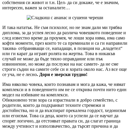
собствения си живот и т.н. Цел- да си докаже, че е значим,
интересен, важен за останалите…
И така нататък. Не съм психолог, но не знам дали ми трябва
диплома, за да успея лесно да различа човешкото поведение и
след известно време да проумея, че лоши хора няма, има само
кофти моменти, през които те са преминали и са ги направили
такива- отбраняващи се, нападащи, в позиция на „владетел“
или ги карат да играят ролята на жертва. Това в никакъв
случай не може да бъде тяхно оправдание или пък
извиниение, но може да послужи на нас самите- да не сме
строги съдии на самите себе си и хората около нас. Аз все още
се уча, не е лесно
. Дори е зверски трудно!
Има няколко човека, които познавам и мога да кажа, че нямат
комплекси и в поведението им не се открива почти нито един
модел на избиване на комплекси.
Обикновено тези хора са израстнали в добро семейство, с
родители, които да подхранват техните стремежи и
достойнства, но и да възспират прекалена гордост, хедонизъм
или егоизъм. Това са деца, които са успели да се научат да
спорят логично, да отстояват правата си, да слагат граница
между учтивост и използвачество, да търсят причина и да