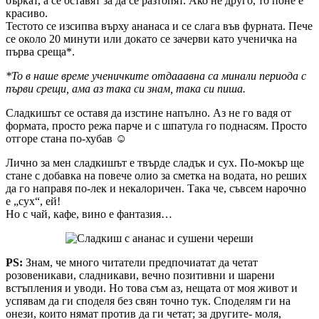
бъркат, а се оставят за да се разтопят. Ако не друго, то поне е
красиво.
Тестото се изсипва върху ананаса и се слага във фурната. Пече
се около 20 минути или докато се зачерви като ученичка на
първа среща*.
*То в наше време ученичките отдааавна са минали периода с
първи срещи, ама аз така си знам, така си пиша.
Сладкишът се оставя да изстине напълно. Аз не го вадя от
формата, просто режа парче и с шпатула го поднасям. Просто
отгоре стана по-хубав ☺
Лично за мен сладкишът е твърде сладък и сух. По-мокър ще
стане с добавка на повече олио за сметка на водата, но реших
да го направя по-лек и некалоричен. Така че, съвсем нарочно
е „сух“, ей!
Но с чай, кафе, вино е фантазия…
PS:
Знам, че много читатели предпочиатат да четат
розовеникави, сладникави, вечно позитивни и шарени
встъпления и уводи. Но това съм аз, нещата от моя живот и
успявам да ги споделя без свян точно тук. Споделям ги на
онези, които нямат против да ги четат; за другите- моля,