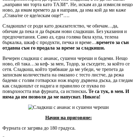
„направи ми торта като ТАЗИ“. Не, искам аз да измисля нещо
ново, да имам времето да я направя, да има кой да ми каже
„Става/не се яде/искам още!“….
Сладкишът се роди като доказателство, че обичам…да,
обичам да пека и да бъркам нови сладкиши. Без указания и
предпочитания. Само аз, една голяма бяла купа, телена
бъркалка, шкаф с продукти, печка и време…
времето за сън
отдавна съм го продала за време за сладкиши.
Вечерен сладкиш с ананас, сушени череши и бадеми. Нещо
ново, ей така…за кеф- за мен, Тодор, за съседите, за който се
сетя. Сладкиш, който трябваше да ме убеди, че трепета да
записвам количествата на омазано с тесто листче, да режа
бадеми с голям готварски нож върху дървена дъска, да гледам
как сладкишът се надига и правилно се пуква по
повърхността във фурната, са истински
. Те са тук, в мен. И
няма да им позволя да ме напуснат. Никога!
Начин на приговяне:
Фурната се загрява до 180 градуса.