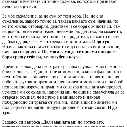
съзнават качествата си точно толкова, колкото и признават
недостатъците си.
За мое съжаление, аз не съм от тези хора. Не, не е за
съжаление, защото точно аз, такава каквато съм, начина, по
който мисля, отговарям, действам и се боря с живота си, съм
изцяло плод на едно тежко, неизживяно детство; на моменти,
които ми се иска да не помня и на родители, на които искам
да благодаря, че са ме отгледали и възпитали.
И до тук
.
Но все пак това съм аз и колкото и да съжалявам или пък не,
няма да се променя.
Не, мога само да се приема или да се
боря срещу себе си, т.е. загубена кауза.
Преди няколко дена имах разтърсваща случка с много, много
близък човек… Един от онези моменти, в които фалшивото и
неустойчиво равновесие рухва и за миг цялата лента, целият
набор от духовни празнини, неизживяни моменти и n на брой
неправилно изречени думи ми се явява в пълната му прелест,
усмихва ми се ехидно, напомня ми, че още не съм успяла да се
отърся и осъзная, че всичко е в миналото и накрая
победоносно си тръгва от ума ми, изтичайки по лицето ми
под формата на нагли, подуващи клепачите ми сълзи.
И до
тук.
Зададох си въпроса „Дали манията ми по готвенето,