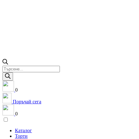
Products
search
0
Поръчай сега
0
Каталог
Торти