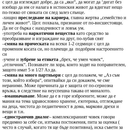
с цел да изглеждат добре, да са „яки“, да могат да ‘дигат без
изобщо да им се налага в истинския живот да вдигнат нещо
по-тежко от сянката си след залез слънце.
-хищно
преследване на кариера
, главна жертва „семейство и
личен живот“. Цел: похвала, признание от по-висшестоящи.
Да не се бърка с находчивост и ловък ум.
-употреба на
наркотични вещества
като средство за
преобразяване и изграждане на друг, по-хубав свят
–
смяна на прическата
на всеки 1-2 седмици с цел да
променим косата си, но плачещи да подобрим настроението
си
-учене и
зубрене за етикета
„брех, че умен човек“,
„отличник“. Познавате ли хора, които ходят на поправителен,
защото имат 5 и 1/2? Аз да.
–
смяна на много партньори
с цел да полажем, че „Аз съм
този, който избира“, опитвайки да си докажем, че сме
нераними. Може причината да е защита от по-сериозна
връзка, в следствие на неуспешна такава от миналото.
–
вманиачаване
. Може да е в горе изброените, може да е
мания на тема здравословно хранене, езотерика, отглеждане
на деца, чистота до педантичност в дома, маркови дрехи и
вещи и т.н.
–
едностранчив диалог
– комплексираният човек говори
предимно за себе си, изтъква постижения, пита за оценка (
често в случай, когато тя ще бъде позитивна), иска съвети за