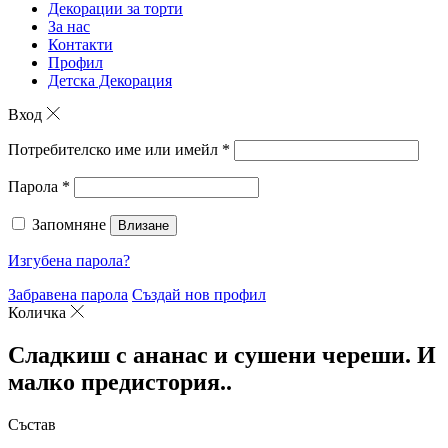
Декорации за торти
За нас
Контакти
Профил
Детска Декорация
Вход
Потребителско име или имейл
*
Парола
*
Запомняне
Влизане
Изгубена парола?
Забравена парола
Създай нов профил
Количка
Сладкиш с ананас и сушени череши. И
малко предистория..
Състав