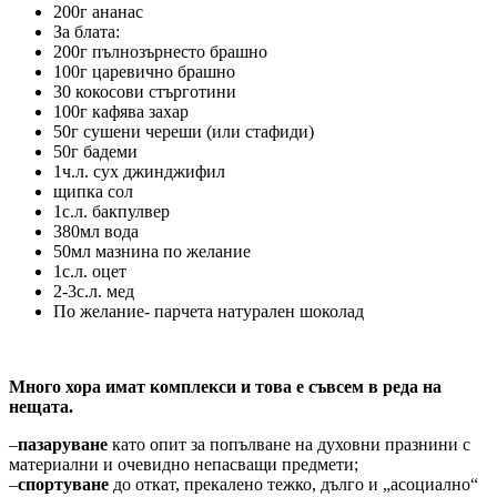
200г ананас
За блата:
200г пълнозърнесто брашно
100г царевично брашно
30 кокосови стърготини
100г кафява захар
50г сушени череши (или стафиди)
50г бадеми
1ч.л. сух джинджифил
щипка сол
1с.л. бакпулвер
380мл вода
50мл мазнина по желание
1с.л. оцет
2-3с.л. мед
По желание- парчета натурален шоколад
Много хора имат комплекси и това е съвсем в реда на
нещата.
–
пазаруване
като опит за попълване на духовни празнини с
материални и очевидно непасващи предмети;
–
спортуване
до откат, прекалено тежко, дълго и „асоциално“