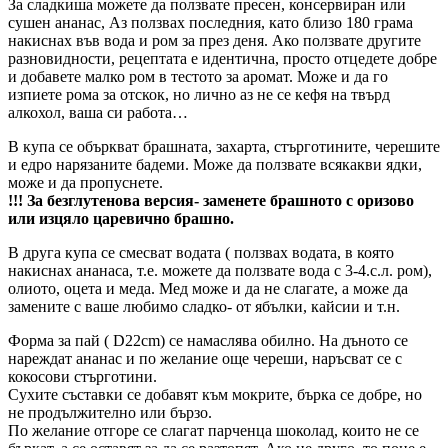
За сладкиша можете да ползвате пресен, консервиран или
сушен ананас, Аз ползвах последния, като близо 180 грама
накиснах във вода и ром за през деня. Ако ползвате другите
разновидности, рецептата е идентична, просто отцедете добре
и добавете малко ром в тестото за аромат. Може и да го
изпиете рома за отскок, но лично аз не се кефя на твърд
алкохол, ваша си работа…
В купа се объркват брашната, захарта, стърготините, черешите
и едро нарязаните бадеми. Може да ползвате всякакви ядки,
може и да пропуснете.
!!! За безглутенова версия- заменете брашното с оризово
или изцяло царевично брашно.
В друга купа се смесват водата ( ползвах водата, в която
накиснах ананаса, т.е. можете да ползвате вода с 3-4.с.л. ром),
олиото, оцета и меда. Мед може и да не слагате, а може да
замените с ваше любимо сладко- от ябълки, кайсии и т.н.
Форма за пай ( D22cm) се намаслява обилно. На дъното се
нареждат ананас и по желание още череши, наръсват се с
кокосови стърготини.
Сухите съставки се добавят към мокрите, бърка се добре, но
не продължително или бързо.
По желание отгоре се слагат парченца шоколад, които не се