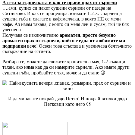
А сега за сърнелката и как се прави прах от сърнели
….ами, купих си пакет сушени сърнели от пазара на
Ситняково. И как се процедира: взимате 1-2-3…парченца
сушена гъба и слагате в кафемелчака, в която НЕ се мели
кафе. Аз имам такава, с която си меля лен и сусам, тъй че бях
улеснена.
Получава се изключително
ароматен, просто безумно
ароматен прах от сърнели, който е една от любимите ми
подправки
вече! Освен това сгъстява и увеличава белтъчното
съдържание на ястието.
Разбира се, можете да сложите хранителна мая, 1-2 лъжици
тахан, ако няма как да си намерите сърнели. Ако имате други
сушени гъби, пробвайте с тях, може и да стане 😉
И да минавате покрай дядо Петко! И покрай всички дядо
Петковци като него 🙂