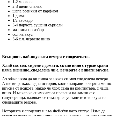
1-2 моркова
2-3 шепи спанак
шепа розички от карфиол
1 домат
1/2 авокадо
3-4 парчета сушени сърнели
мазнина по избор
сол на вкус
5-6 с.л. червено вино
Всъщност, най-вкусната вечеря е споделената.
Хляб със сол, сирене с домати, скъпо вино с гурме храни-
няма значение..споделена ли е, вечерята е винаги вкусна.
Аз обаче няма да ви пиша за някоя си моя споделена вечеря.
А ще ви разкажа една история, която направи вечерята ми по-
вкусна от всякога, макар че ядох сама на компютъра, с чаша
вино. И макар че снимките са правени на лампи със
сапунерчица, надявам се няма да се усъмните във вкуса на
следващите редове.
Историята я споделих и във Фейсбук като статус. Няма да
успея да пресъздам емоцията си така, както направих няколко