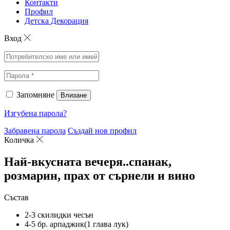
Контакти
Профил
Детска Декорация
Вход
Запомняне
Влизане
Изгубена парола?
Забравена парола
Създай нов профил
Количка
Най-вкусната вечеря..спанак,
розмарин, прах от сърнели и вино
Състав
2-3 скилидки чесън
4-5 бр. арпаджик(1 глава лук)