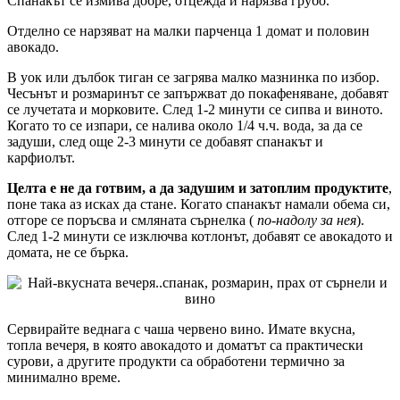
Спанакът се измива добре, отцежда и нарязва грубо.
Отделно се нарзяват на малки парченца 1 домат и половин
авокадо.
В уок или дълбок тиган се загрява малко мазнинка по избор.
Чесънът и розмаринът се запържват до покафеняване, добавят
се лучетата и морковите. След 1-2 минути се сипва и виното.
Когато то се изпари, се налива около 1/4 ч.ч. вода, за да се
задуши, след още 2-3 минути се добавят спанакът и
карфиолът.
Целта е не да готвим, а да задушим и затоплим продуктите
,
поне така аз исках да стане. Когато спанакът намали обема си,
отгоре се поръсва и смляната сърнелка (
по-надолу за нея
).
След 1-2 минути се изключва котлонът, добавят се авокадото и
домата, не се бърка.
Сервирайте веднага с чаша червено вино. Имате вкусна,
топла вечеря, в която авокадото и доматът са практически
сурови, а другите продукти са обработени термично за
минимално време.