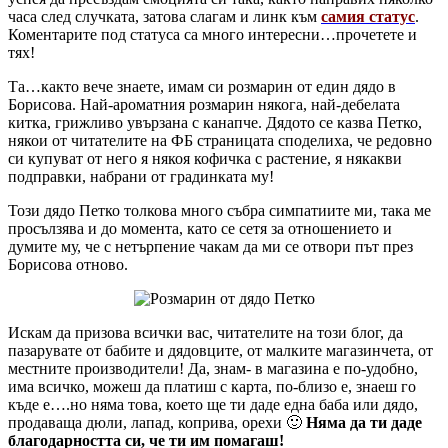
часа след случката, затова слагам и линк към
самия статус
.
Коментарите под статуса са много интересни…прочетете и
тях!
Та…както вече знаете, имам си розмарин от един дядо в
Борисова. Най-ароматния розмарин някога, най-дебелата
китка, грижливо увързана с канапче. Дядото се казва Петко,
някои от читателите на ФБ страницата споделиха, че редовно
си купуват от него я някоя кофичка с растение, я някакви
подправки, набрани от градинката му!
Този дядо Петко толкова много събра симпатиите ми, така ме
просълзява и до момента, като се сетя за отношението и
думите му, че с нетърпение чакам да ми се отвори път през
Борисова отново.
Искам да призова всички вас, читателите на този блог, да
пазарувате от бабите и дядовците, от малките магазинчета, от
местните производители! Да, знам- в магазина е по-удобно,
има всичко, можеш да платиш с карта, по-близо е, знаеш го
къде е….но няма това, което ще ти даде една баба или дядо,
продаваща дюли, лапад, коприва, орехи 🙂
Няма да ти даде
благодарността си, че ти им помагаш!