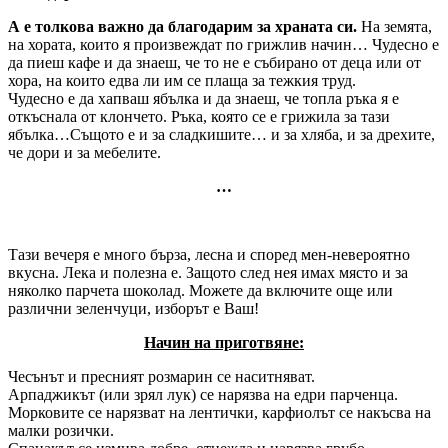
А е толкова важно да благодарим за храната си.
На земята,
на хората, които я произвеждат по грижлив начин… Чудесно е
да пиеш кафе и да знаеш, че то не е събирано от деца или от
хора, на които едва ли им се плаща за тежкия труд.
Чудесно е да хапваш ябълка и да знаеш, че топла ръка я е
откъснала от клончето. Ръка, която се е грижила за тази
ябълка…Същото е и за сладкишите… и за хляба, и за дрехите,
че дори и за мебелите.
…
Тази вечеря е много бърза, лесна и според мен-невероятно
вкусна. Лека и полезна е. Защото след нея имах място и за
няколко парчета шоколад. Можете да включите още или
различни зеленчуци, изборът е Ваш!
Начин на приготвяне:
Чесънът и пресният розмарин се наситняват.
Арпаджикът (или зрял лук) се нарязва на едри парченца.
Морковите се нарязват на лентички, карфиолът се накъсва на
малки розички.