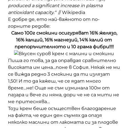
produced a significant increase in plasma
antioxidant capacity.“
// Wikipedia
Е добре де, ето най-важното от по-
горните редове:
Само 100г смокини осигуряват 16% желязо,
16% калций, 16% магнезий, 14% калий от
препоръчителното и 10 грама фибри!!!!
Пиша го това, за да оправдая сравнително
високата им цена…поне в София. Някак не ми
се вижда редно 3 смокини да ти излязат
1,50! И то да кажеш, че се ядат много
време…не! Още не съм изминала 100м от
пазара и вече ги няма, дори че не са мити не
ме притеснява…
Този крем беше осъществен благодарение
на факта, че един ден съумях да опазя
няколко маслини от лакомата си за плодове