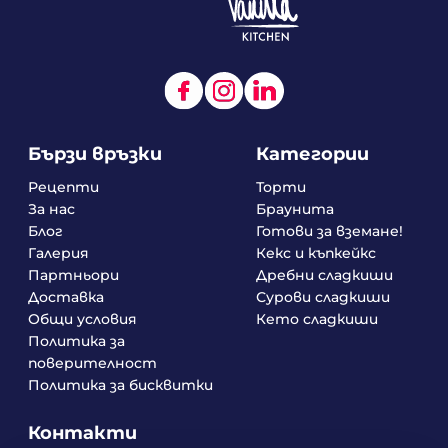
Бързи връзки
Категории
Рецепти
Торти
За нас
Браунита
Блог
Готови за вземане!
Галерия
Кекс и къпкейкс
Партньори
Дребни сладкиши
Доставка
Сурови сладкиши
Общи условия
Кето сладкиши
Политика за
поверителност
Политика за бисквитки
Контакти