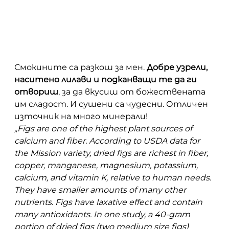
Смокините са разкош за мен.
Добре узрели,
наситено лилави и подканващи те да ги
отвориш
, за да вкусиш от божествената
им сладост. И сушени са чудесни. Отличен
източник на много минерали!
„Figs are one of the highest plant sources of
calcium and fiber. According to USDA data for
the Mission variety, dried figs are richest in fiber,
copper, manganese, magnesium, potassium,
calcium, and vitamin K, relative to human needs.
They have smaller amounts of many other
nutrients. Figs have laxative effect and contain
many antioxidants. In one study, a 40-gram
portion of dried figs (two medium size figs)