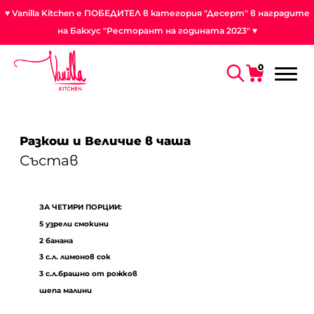
♥ Vanilla Kitchen е ПОБЕДИТЕЛ в категория "Десерт" в наградите
на Бакхус "Ресторант на годината 2023" ♥
0
Разкош и Величие в чаша
Състав
ЗА ЧЕТИРИ ПОРЦИИ:
5 узрели смокини
2 банана
3 с.л. лимонов сок
3 с.л.брашно от рожков
шепа малини