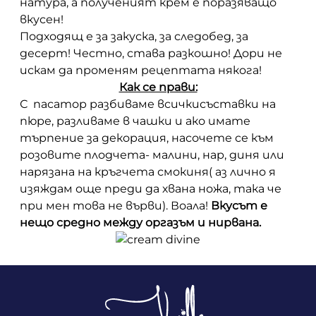
натура, а полученият крем е поразяващо
вкусен!
Подходящ е за закуска, за следобед, за
десерт! Честно, става разкошно! Дори не
искам да променям рецептата някога!
Как се прави:
С пасатор разбиваме всичкисъставки на
пюре, разливаме в чашки и ако имате
търпение за декорация, насочете се към
розовите плодчета- малини, нар, диня или
нарязана на кръгчета смокиня( аз лично я
изяждам още преди да хвана ножа, така че
при мен това не върви). Воала!
Вкусът е
нещо средно между оргазъм и нирвана.